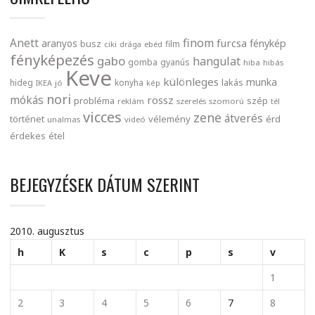
finom
Anett
furcsa
fénykép
aranyos
busz
film
ciki
drága
ebéd
fényképezés
gabo
hangulat
gomba
gyanús
hiba
hibás
Keve
különleges
munka
lakás
hideg
konyha
IKEA
jó
kép
nori
mókás
rossz
probléma
szép
reklám
szerelés
szomorú
tél
vicces
zene
átverés
történet
vélemény
érd
unalmas
videó
érdekes
étel
BEJEGYZÉSEK DÁTUM SZERINT
2010. augusztus
h
K
s
c
p
s
v
1
2
3
4
5
6
7
8