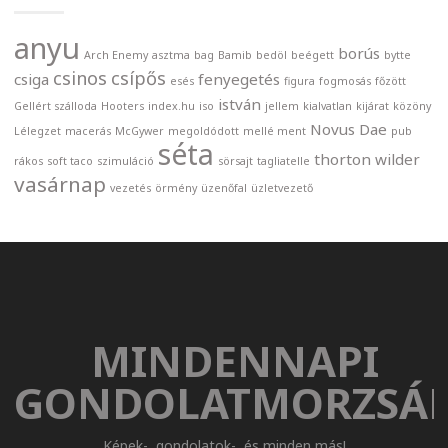
anyu
borús
Arch Enemy
asztma
bag
Bamib
bedöl
beégett
bytte
csinos
csípős
csiga
fenyegetés
esés
figura
fogmosás
főzött
istván
Gellért szálloda
Hooters
index.hu
iso
jellem
kialvatlan
kijárat
közöny
Novus Dae
Lélegzet
macerás
McGywer
megoldódott
mellé ment
pub
séta
thorton wilder
rákos
soft taco
szimuláció
sörsajt
tagliatelle
vasárnap
vezetés
örmény
üzenőfal
üzletvezető
MINDENNAPI
GONDOLATMORZSÁ
Képek-, gondolatok-, és minden más!