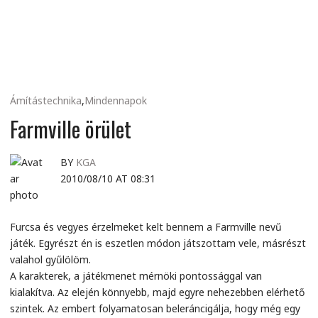
MINDENNAPI
GONDOLATMORZSÁK
Ámítástechnika
,
Mindennapok
Farmville örület
BY
KGA
2010/08/10 AT 08:31
Furcsa és vegyes érzelmeket kelt bennem a Farmville nevű
játék. Egyrészt én is eszetlen módon játszottam vele, másrészt
valahol gyűlölöm.
A karakterek, a játékmenet mérnöki pontossággal van
kialakítva. Az elején könnyebb, majd egyre nehezebben elérhető
szintek. Az embert folyamatosan beleráncigálja, hogy még egy