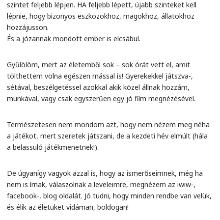
szintet feljebb lépjen. HA feljebb lépett, újabb szinteket kell
lépnie, hogy bizonyos eszközökhöz, magokhoz, állatokhoz
hozzájusson.
És a józannak mondott ember is elcsábul.
Gyűlölöm, mert az életemből sok – sok órát vett el, amit
tölthettem volna egészen mással is! Gyerekekkel játszva-,
sétával, beszélgetéssel azokkal akik közel állnak hozzám,
munkával, vagy csak egyszerűen egy jó film megnézésével.
Természetesen nem mondom azt, hogy nem nézem meg néha
a játékot, mert szeretek játszani, de a kezdeti hév elmúlt (hála
a belassuló játékmenetnek!).
De úgyanígy vagyok azzal is, hogy az ismerőseimnek, még ha
nem is írnak, válaszolnak a leveleimre, megnézem az iwiw-,
facebook-, blog oldalát. Jó tudni, hogy minden rendbe van velük,
és élik az életüket vidáman, boldogan!