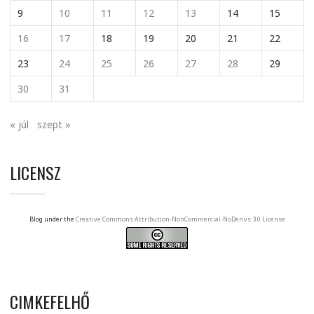
9
10
11
12
13
14
15
16
17
18
19
20
21
22
23
24
25
26
27
28
29
30
31
« júl
szept »
LICENSZ
Blog under the
Creative Commons Attribution-NonCommercial-NoDerivs 3.0 License
CIMKEFELHŐ