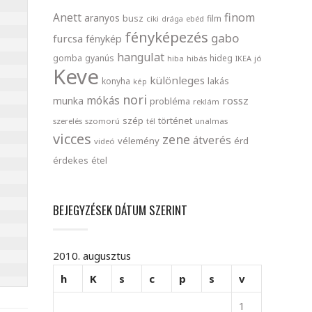
finom
Anett
aranyos
busz
film
ciki
drága
ebéd
fényképezés
gabo
furcsa
fénykép
hangulat
gomba
gyanús
hideg
hiba
hibás
IKEA
jó
Keve
különleges
lakás
konyha
kép
nori
mókás
rossz
munka
probléma
reklám
szép
történet
szerelés
szomorú
tél
unalmas
vicces
zene
átverés
vélemény
érd
videó
érdekes
étel
BEJEGYZÉSEK DÁTUM SZERINT
2010. augusztus
h
K
s
c
p
s
v
1