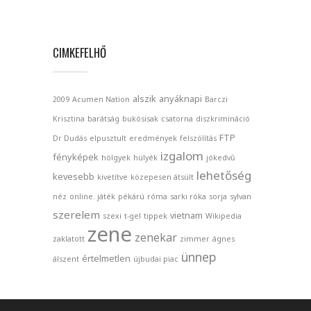
CIMKEFELHŐ
alszik
anyáknapi
2009
Acumen Nation
Barczi
Krisztina
barátság
bukósisak
csatorna
diszkrimináció
FTP
Dr Dudás
elpusztult
eredmények
felszólítás
izgalom
fényképek
hölgyek
hülyék
jókedvű
lehetőség
kevesebb
kivetítve
közepesen átsült
néz
online. játék
pékárú
róma
sarki róka
sorja
sylvan
szerelem
vietnam
szexi
t-gel
tippek
Wikipedia
zene
zenekar
zaklatott
zimmer
ágnes
ünnep
értelmetlen
álszent
újbudai piac