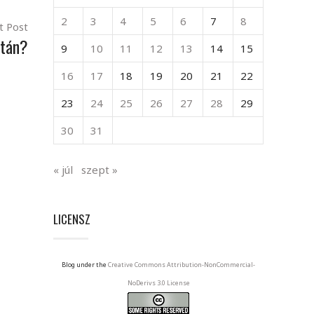
2
3
4
5
6
7
8
t Post
után?
9
10
11
12
13
14
15
16
17
18
19
20
21
22
23
24
25
26
27
28
29
30
31
« júl
szept »
LICENSZ
Blog under the
Creative Commons Attribution-NonCommercial-
NoDerivs 3.0 License