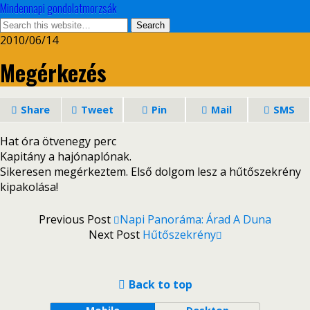
Mindennapi gondolatmorzsák
2010/06/14
Megérkezés
Share
Tweet
Pin
Mail
SMS
Hat óra ötvenegy perc
Kapitány a hajónaplónak.
Sikeresen megérkeztem. Első dolgom lesz a hűtőszekrény
kipakolása!
Previous Post
Napi Panoráma: Árad A Duna
Next Post
Hűtőszekrény
Back to top