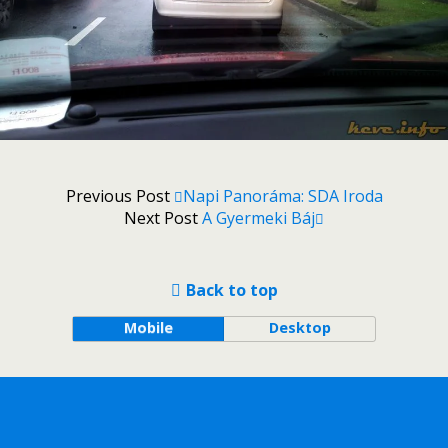
Previous Post
Napi Panoráma: SDA Iroda
Next Post
A Gyermeki Báj
Back to top
Mobile
Desktop