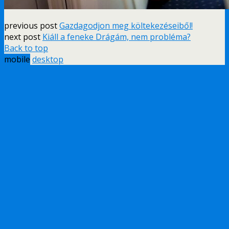
previous post
Gazdagodjon meg költekezéseiből!
next post
Kiáll a feneke Drágám, nem probléma?
Back to top
mobile
desktop