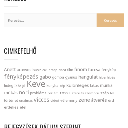
CIMKEFELHŐ
finom
Anett
furcsa
fénykép
aranyos
busz
film
ciki
drága
ebéd
fényképezés
gabo
hangulat
gomba
gyanús
hiba
hibás
Keve
különleges
munka
lakás
hideg
konyha
IKEA
jó
kép
nori
mókás
rossz
probléma
szép
reklám
szerelés
szomorú
tél
vicces
zene
átverés
történet
vélemény
érd
unalmas
videó
érdekes
étel
BEJEGYZÉSEK DÁTUM SZERINT