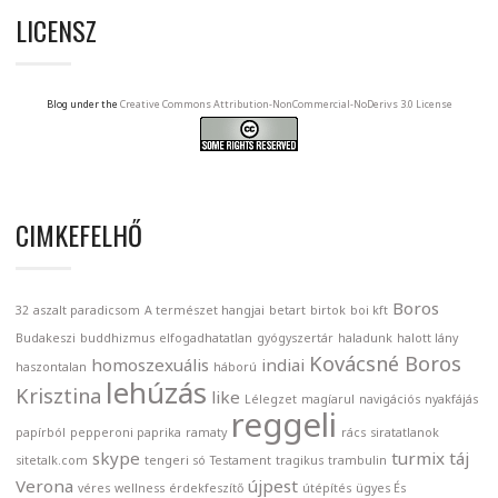
LICENSZ
Blog under the
Creative Commons Attribution-NonCommercial-NoDerivs 3.0 License
CIMKEFELHŐ
Boros
32
aszalt paradicsom
A természet hangjai
betart
birtok
boi kft
Budakeszi
buddhizmus
elfogadhatatlan
gyógyszertár
haladunk
halott lány
Kovácsné Boros
homoszexuális
indiai
haszontalan
háború
lehúzás
Krisztina
like
Lélegzet
magíarul
navigációs
nyakfájás
reggeli
papírból
pepperoni paprika
ramaty
rács
siratatlanok
skype
turmix
táj
sitetalk.com
tengeri só
Testament
tragikus
trambulin
Verona
újpest
véres
wellness
érdekfeszítő
útépítés
ügyes És