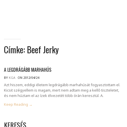
MINDENNAPI
GONDOLATMORZSÁK
Címke:
Beef Jerky
A LEGDRÁGÁBB MARHAHÚS
BY
KGA
ON 2012/04/24
Azt hiszem, eddigi életem legdrágább marhahúsát fogyasztottam el.
Kicsit szégyellem is magam, mert nem adtam meg a kellő tiszteletet,
és nem húztam el az ízek élvezetét több órán keresztül. A.
Keep Reading →
KERESÉS