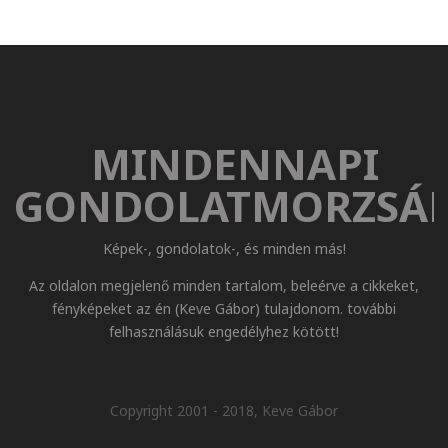
MINDENNAPI
GONDOLATMORZSÁ
Képek-, gondolatok-, és minden más!
Az oldalon megjelenő minden tartalom, beleérve a cikkeket,
fényképeket az én (Keve Gábor) tulajdonom. további
felhasználásuk engedélyhez kötött!
Copyright 2001 - 2018, Keve Gábor