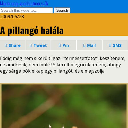
Mindennapi gondolatmorzsák
2009/06/28
A pillangó halála
Share
Tweet
Pin
Mail
SMS
Eddig még nem sikerült igazi "természetfotót" készítenem,
de ami késik, nem múlik! Sikerült megörökítenem, ahogy
egy sárga pók elkap egy pillangót, és elmajszolja.