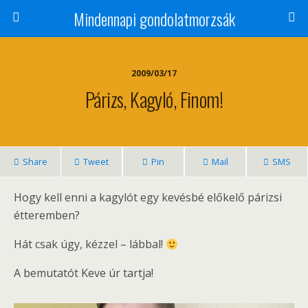
Mindennapi gondolatmorzsák
2009/03/17
Párizs, Kagyló, Finom!
Share
Tweet
Pin
Mail
SMS
Hogy kell enni a kagylót egy kevésbé előkelő párizsi
étteremben?
Hát csak úgy, kézzel – lábbal!
A bemutatót Keve úr tartja!