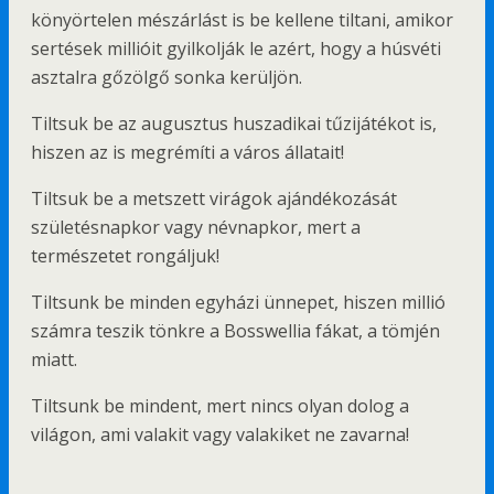
könyörtelen mészárlást is be kellene tiltani, amikor
sertések millióit gyilkolják le azért, hogy a húsvéti
asztalra gőzölgő sonka kerüljön.
Tiltsuk be az augusztus huszadikai tűzijátékot is,
hiszen az is megrémíti a város állatait!
Tiltsuk be a metszett virágok ajándékozását
születésnapkor vagy névnapkor, mert a
természetet rongáljuk!
Tiltsunk be minden egyházi ünnepet, hiszen millió
számra teszik tönkre a Bosswellia fákat, a tömjén
miatt.
Tiltsunk be mindent, mert nincs olyan dolog a
világon, ami valakit vagy valakiket ne zavarna!