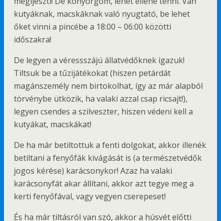
megijeszti! De könyörgöm, lehet ellene tenni. Van
kutyáknak, macskáknak való nyugtató, be lehet
őket vinni a pincébe a 18:00 – 06:00 közötti
időszakra!
De legyen a véressszájú állatvédőknek igazuk!
Tiltsuk be a tűzijátékokat (hiszen petárdát
magánszemély nem birtokolhat, így az már alapból
törvénybe ütközik, ha valaki azzal csap ricsajt!),
legyen csendes a szilveszter, hiszen védeni kell a
kutyákat, macskákat!
De ha már betiltottuk a fenti dolgokat, akkor illenék
betiltani a fenyőfák kivágását is (a természetvédők
jogos kérése) karácsonykor! Azaz ha valaki
karácsonyfát akar állítani, akkor azt tegye meg a
kerti fenyőfával, vagy vegyen cserepeset!
És ha már tiltásról van szó, akkor a húsvét előtti