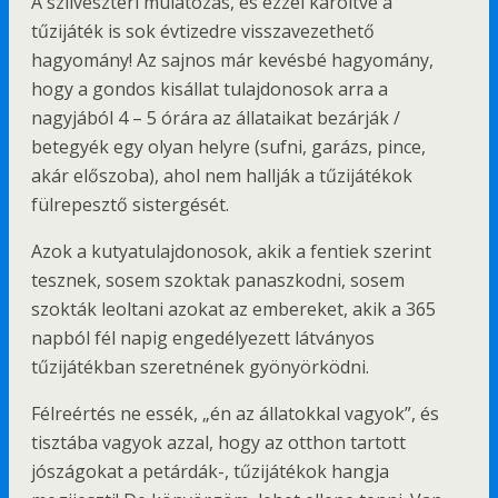
A szilveszteri mulatozás, és ezzel karöltve a
tűzijáték is sok évtizedre visszavezethető
hagyomány! Az sajnos már kevésbé hagyomány,
hogy a gondos kisállat tulajdonosok arra a
nagyjából 4 – 5 órára az állataikat bezárják /
betegyék egy olyan helyre (sufni, garázs, pince,
akár előszoba), ahol nem hallják a tűzijátékok
fülrepesztő sistergését.
Azok a kutyatulajdonosok, akik a fentiek szerint
tesznek, sosem szoktak panaszkodni, sosem
szokták leoltani azokat az embereket, akik a 365
napból fél napig engedélyezett látványos
tűzijátékban szeretnének gyönyörködni.
Félreértés ne essék, „én az állatokkal vagyok”, és
tisztába vagyok azzal, hogy az otthon tartott
jószágokat a petárdák-, tűzijátékok hangja