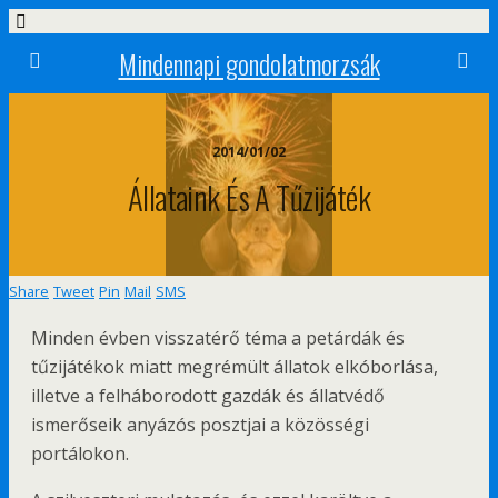
Mindennapi gondolatmorzsák
2014/01/02
Állataink És A Tűzijáték
Share
Tweet
Pin
Mail
SMS
Minden évben visszatérő téma a petárdák és
tűzijátékok miatt megrémült állatok elkóborlása,
illetve a felháborodott gazdák és állatvédő
ismerőseik anyázós posztjai a közösségi
portálokon.