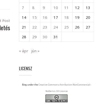
7
8
9
10
11
12
13
14
15
16
17
18
19
20
t Post
detés
21
22
23
24
25
26
27
28
29
30
31
« ápr
jún »
LICENSZ
Blog under the
Creative Commons Attribution-NonCommercial-
NoDerivs 3.0 License