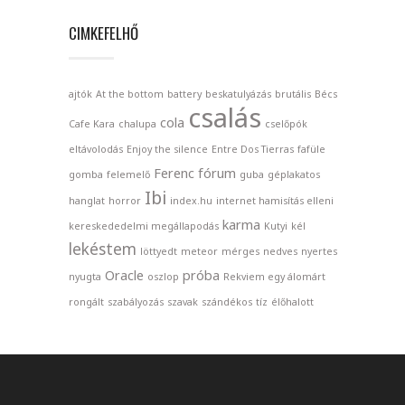
CIMKEFELHŐ
ajtók
At the bottom
battery
beskatulyázás
brutális
Bécs
csalás
cola
Cafe Kara
chalupa
cselőpók
eltávolodás
Enjoy the silence
Entre Dos Tierras
fafüle
Ferenc
fórum
gomba
felemelő
guba
géplakatos
Ibi
hanglat
horror
index.hu
internet hamisítás elleni
karma
kereskededelmi megállapodás
Kutyi
kél
lekéstem
löttyedt
meteor
mérges
nedves
nyertes
Oracle
próba
nyugta
oszlop
Rekviem egy álomárt
rongált
szabályozás
szavak
szándékos
tíz
élőhalott