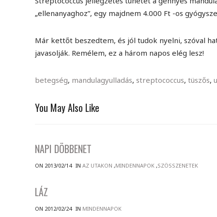
Streptococcus jellegzetes tünetét a gennyes mandulá
„ellenanyaghoz”, egy majdnem 4.000 Ft -os gyógyszer
Már kettőt beszedtem, és jól tudok nyelni, szóval h
javasolják. Remélem, ez a három napos elég lesz!
betegség
,
mandulagyulladás
,
streptococcus
,
tüszős
,
You May Also Like
NAPI DÖBBENET
ON 2013/02/14
IN
AZ UTAKON
,
MINDENNAPOK
,
SZÖSSZENETEK
LÁZ
ON 2012/02/24
IN
MINDENNAPOK