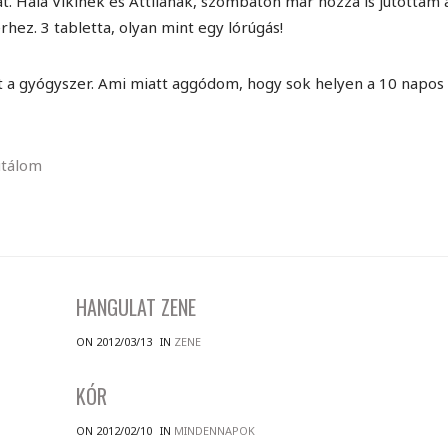
t. Hála Vikinek és Attilának, szombaton már hozzá is jutottam 
hez. 3 tabletta, olyan mint egy lórúgás!
at a gyógyszer. Ami miatt aggódom, hogy sok helyen a 10 napos
utálom
HANGULAT ZENE
ON 2012/03/13
IN
ZENE
KÓR
ON 2012/02/10
IN
MINDENNAPOK