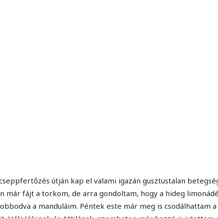
MINDENNAPI GONDOLATMORZSÁK
Képek-, gondolatok-, és minden más!
cseppfertőzés útján kap el valami igazán gusztustalan betegsé
án már fájt a torkom, de arra gondoltam, hogy a hideg limonádé
yobbodva a manduláim. Péntek este már meg is csodálhattam a