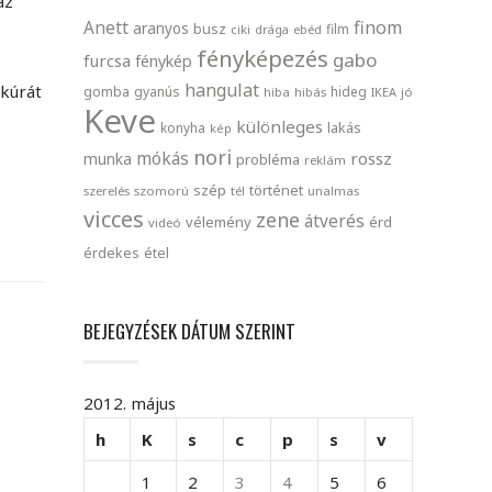
az
finom
Anett
aranyos
busz
film
ciki
drága
ebéd
fényképezés
gabo
furcsa
fénykép
hangulat
 kúrát
gomba
gyanús
hideg
hiba
hibás
IKEA
jó
Keve
különleges
lakás
konyha
kép
nori
mókás
rossz
munka
probléma
reklám
szép
történet
szerelés
szomorú
tél
unalmas
vicces
zene
átverés
vélemény
érd
videó
érdekes
étel
BEJEGYZÉSEK DÁTUM SZERINT
2012. május
h
K
s
c
p
s
v
1
2
3
4
5
6