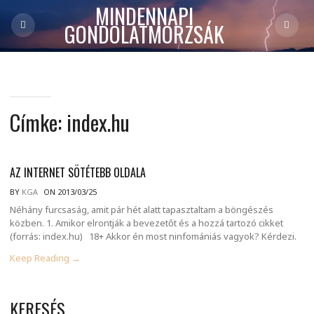
MINDENNAPI
GONDOLATMORZSÁK
Címke:
index.hu
AZ INTERNET SÖTÉTEBB OLDALA
BY
KGA
ON 2013/03/25
Néhány furcsaság, amit pár hét alatt tapasztaltam a böngészés
közben. 1. Amikor elrontják a bevezetőt és a hozzá tartozó cikket
(forrás: index.hu) 18+ Akkor én most ninfomániás vagyok? Kérdezi.
Keep Reading →
KERESÉS