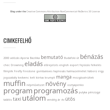
Blog under the
Creative Commons Attribution-NonCommercial-NoDerivs 3.0 License
CIMKEFELHŐ
bénázás
bemutató
2000
adózás
Aporia
Bazilika
Budafoki út
eladás
chec
Drowning
előrejelzés
english
export
fejrázás
felkelés
filmjölk
Firefly
Firestone
gombaleves
hajmosás
halmazelmélet
háború
irigy
manga
jogszabály
kedvenc
kelt
kiirtva
krumpli
mozgássérültek
muffin
növény
népművészet
osztyapenko
program
programozás
pulyka
pénzügyi
utálom
taxi
ütős
találós
vendég
ár
év