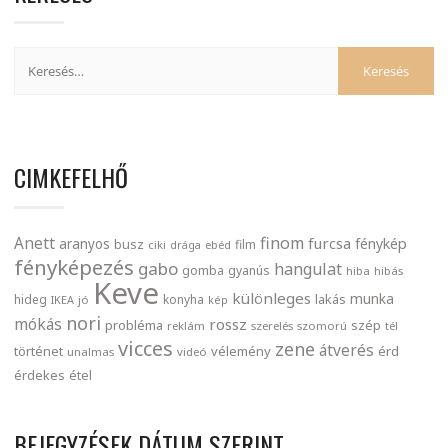
CIMKEFELHŐ
finom
Anett
furcsa
fénykép
aranyos
busz
film
ciki
drága
ebéd
fényképezés
gabo
hangulat
gomba
gyanús
hiba
hibás
Keve
különleges
munka
lakás
hideg
konyha
IKEA
jó
kép
nori
mókás
rossz
probléma
szép
reklám
szerelés
szomorú
tél
vicces
zene
átverés
történet
vélemény
érd
unalmas
videó
érdekes
étel
BEJEGYZÉSEK DÁTUM SZERINT