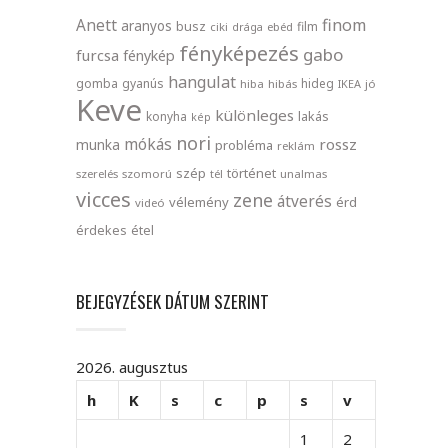
finom
Anett
aranyos
busz
film
ciki
drága
ebéd
fényképezés
gabo
furcsa
fénykép
hangulat
gomba
gyanús
hideg
hiba
hibás
IKEA
jó
Keve
különleges
lakás
konyha
kép
nori
mókás
rossz
munka
probléma
reklám
szép
történet
szerelés
szomorú
tél
unalmas
vicces
zene
átverés
vélemény
érd
videó
érdekes
étel
BEJEGYZÉSEK DÁTUM SZERINT
2026. augusztus
h
K
s
c
p
s
v
1
2