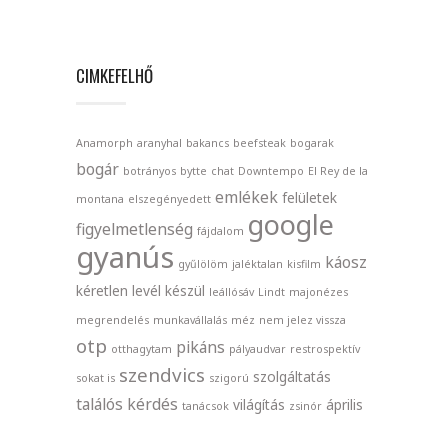
CIMKEFELHŐ
Anamorph
aranyhal
bakancs
beefsteak
bogarak
bogár
botrányos
bytte
chat
Downtempo
El Rey de la
emlékek
felületek
montana
elszegényedett
google
figyelmetlenség
fájdalom
gyanús
káosz
gyűlölöm
jaléktalan
kisfilm
kéretlen levél
készül
leállósáv
Lindt
majonézes
megrendelés
munkavállalás
méz
nem jelez vissza
otp
pikáns
otthagytam
pályaudvar
restrospektív
szendvics
szolgáltatás
sokat is
szigorú
találós kérdés
világítás
április
tanácsok
zsinór