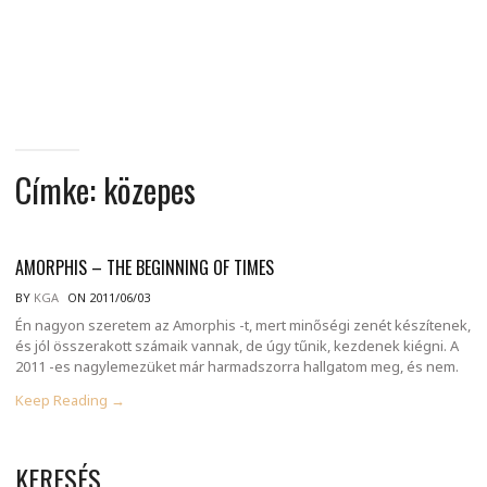
MINDENNAPI
GONDOLATMORZSÁK
Címke:
közepes
AMORPHIS – THE BEGINNING OF TIMES
BY
KGA
ON 2011/06/03
Én nagyon szeretem az Amorphis -t, mert minőségi zenét készítenek,
és jól összerakott számaik vannak, de úgy tűnik, kezdenek kiégni. A
2011 -es nagylemezüket már harmadszorra hallgatom meg, és nem.
Keep Reading →
KERESÉS