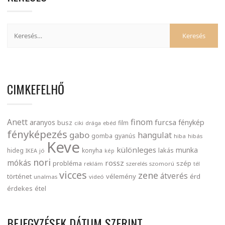
CIMKEFELHŐ
finom
Anett
furcsa
fénykép
aranyos
busz
film
ciki
drága
ebéd
fényképezés
gabo
hangulat
gomba
gyanús
hiba
hibás
Keve
különleges
munka
lakás
hideg
konyha
IKEA
jó
kép
nori
mókás
rossz
probléma
szép
reklám
szerelés
szomorú
tél
vicces
zene
átverés
történet
vélemény
érd
unalmas
videó
érdekes
étel
BEJEGYZÉSEK DÁTUM SZERINT