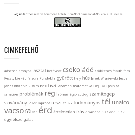
Blog under the
Creative Commons Attribution-NonCommercial-NoDerivs 3.0 License
CIMKEFELHŐ
csokoládé
asztal
adsense
aranyhal
betévedt
csökkenés
fabula fasa
gyűrött
hús
Feszty körkép
frizura
Fundoklia
hely
Janek Wisniewski
Jesus
Liszt
neptun
Jones
kifizetve
kisfilm
lassi
lábamon
matematika
pain of
régi
problémák
szamitogep
salvation
római légió
suttog
tél
unaico
szivárvány
teszt
tudományos
Tailor
Taproot
teükk
érd
vacsora
írás
értelmetlen
vár
örömóda
újzélandi
újév
ügyfélszolgálat