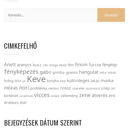
CIMKEFELHŐ
finom
Anett
furcsa
fénykép
aranyos
busz
film
ciki
drága
ebéd
fényképezés
gabo
hangulat
gomba
gyanús
hiba
hibás
Keve
különleges
munka
lakás
hideg
konyha
IKEA
jó
kép
nori
mókás
rossz
probléma
szép
reklám
szerelés
szomorú
tél
vicces
zene
átverés
történet
vélemény
érd
unalmas
videó
érdekes
étel
BEJEGYZÉSEK DÁTUM SZERINT