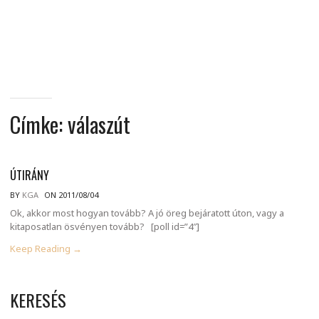
MINDENNAPI
GONDOLATMORZSÁK
Címke:
válaszút
ÚTIRÁNY
BY
KGA
ON 2011/08/04
Ok, akkor most hogyan tovább? A jó öreg bejáratott úton, vagy a
kitaposatlan ösvényen tovább? [poll id=”4″]
Keep Reading →
KERESÉS