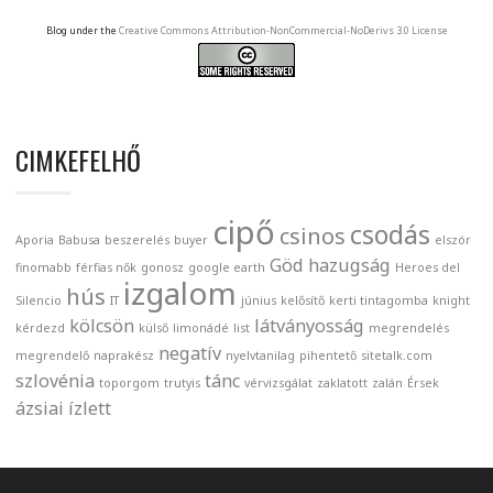
Blog under the
Creative Commons Attribution-NonCommercial-NoDerivs 3.0 License
CIMKEFELHŐ
cipő
csodás
csinos
Aporia
Babusa
beszerelés
buyer
elszór
Göd
hazugság
finomabb
férfias nők
gonosz
google earth
Heroes del
izgalom
hús
Silencio
IT
június
kelősítő
kerti tintagomba
knight
kölcsön
látványosság
kérdezd
külső
limonádé
list
megrendelés
negatív
megrendelő
naprakész
nyelvtanilag
pihentető
sitetalk.com
szlovénia
tánc
toporgom
trutyis
vérvizsgálat
zaklatott
zalán
Érsek
ázsiai
ízlett