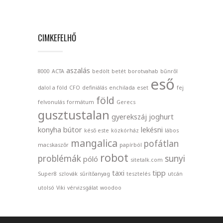
CIMKEFELHŐ
aszalás
8000
ACTA
bedölt
betét
borotvahab
bűnről
eső
dalol a föld
CFO
definiálás
enchilada
eset
fej
föld
felvonulás
formátum
Gerecs
gusztustalan
gyerekszáj
joghurt
konyha bútor
lekésni
késő este
közkórház
lábos
mangalica
pofátlan
macskaszőr
papírból
robot
problémák
sunyi
póló
sitetalk.com
taxi
tipp
Super8
szlovák
sűrítőanyag
tesztelés
utcán
utolsó
Viki
vérvizsgálat
woodoo