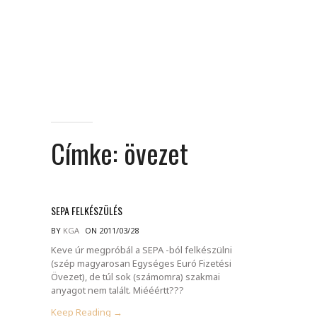
Címke:
övezet
SEPA FELKÉSZÜLÉS
BY
KGA
ON 2011/03/28
Keve úr megpróbál a SEPA -ból felkészülni
(szép magyarosan Egységes Euró Fizetési
Övezet), de túl sok (számomra) szakmai
anyagot nem talált. Miééértt???
Keep Reading →