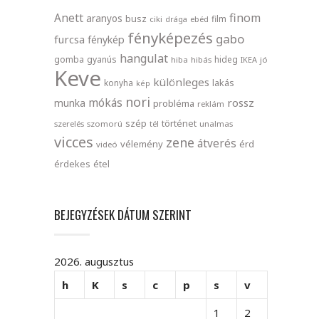
finom
Anett
aranyos
busz
film
ciki
drága
ebéd
fényképezés
gabo
furcsa
fénykép
hangulat
gomba
gyanús
hideg
hiba
hibás
IKEA
jó
Keve
különleges
lakás
konyha
kép
nori
mókás
rossz
munka
probléma
reklám
szép
történet
szerelés
szomorú
tél
unalmas
vicces
zene
átverés
vélemény
érd
videó
érdekes
étel
BEJEGYZÉSEK DÁTUM SZERINT
2026. augusztus
h
K
s
c
p
s
v
1
2