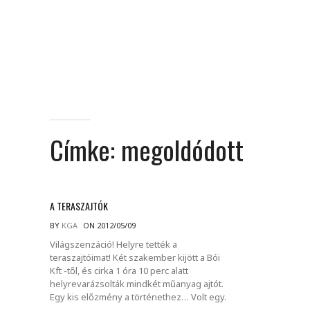
Címke:
megoldódott
A TERASZAJTÓK
BY
KGA
ON 2012/05/09
Világszenzáció! Helyre tették a
teraszajtóimat! Két szakember kijött a Bói
Kft -től, és cirka 1 óra 10 perc alatt
helyrevarázsolták mindkét műanyag ajtót.
Egy kis előzmény a történethez… Volt egy.