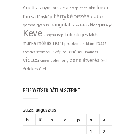
finom
Anett
aranyos
busz
film
ciki
drága
ebéd
fényképezés
gabo
furcsa
fénykép
hangulat
gomba
gyanús
hideg
hiba
hibás
IKEA
jó
Keve
különleges
lakás
konyha
kép
nori
mókás
rossz
munka
probléma
reklám
szép
történet
szerelés
szomorú
tél
unalmas
vicces
zene
átverés
vélemény
érd
videó
érdekes
étel
BEJEGYZÉSEK DÁTUM SZERINT
2026. augusztus
h
K
s
c
p
s
v
1
2