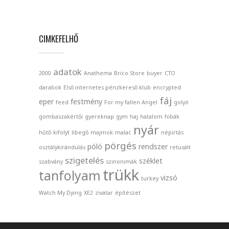
CIMKEFELHŐ
adatok
2000
Anathema
Brico Store
buyer
CTO
darabok
Első internetes pénzkereső klub
encrypted
fáj
eper
festmény
feed
For my fallen Angel
golyó
gombaszakértői
gyereknap
gym
haj
hatalom
hibák
nyár
hűtő
kifolyt
libegő
majmok
malac
népirtás
pörgés
póló
rendszer
osztálykirándulás
retusált
szigetelés
széklet
szabvány
szinonimák
trükk
tanfolyam
vizsó
turkey
Watch My Dying
XE2
zivatar
építészet