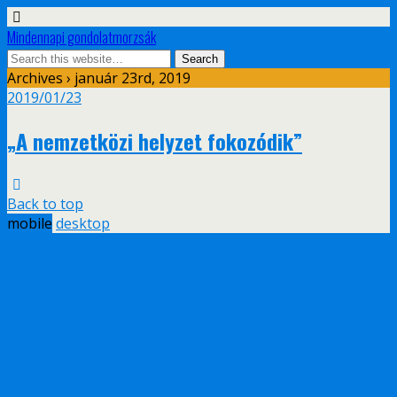
Mindennapi gondolatmorzsák
Archives › január 23rd, 2019
2019/01/23
„A nemzetközi helyzet fokozódik”
Back to top
mobile
desktop