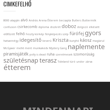
CIMKEFELHŐ
alvó
8000
alapján
András
Arena Étterem
becsapta
Butlers
Buttermilk
doboz
csirkecomb
confusion
diploma
diszkrét
dolgozó
elkésett
gyors
fúrófej
felhő
előfőzött
Feszty körkép
fényképezés szép
idegesítő
Kriszta
káosz
hatvannégy
keserű
kunyhó
magíarul
naplemente
McGywer
mellé ment
munkakedv
Mystery Gang
piramisjáték
ruha
szomorúság
polly is dead
szerelmesek
születésnap
terasz
Tideland
túró
undor
zárva
étterem