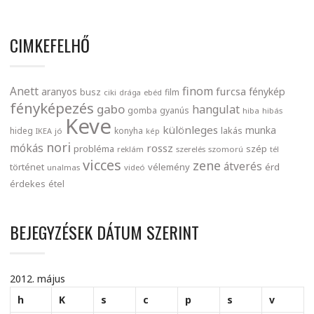
CIMKEFELHŐ
finom
Anett
furcsa
fénykép
aranyos
busz
film
ciki
drága
ebéd
fényképezés
gabo
hangulat
gomba
gyanús
hiba
hibás
Keve
különleges
munka
lakás
hideg
konyha
IKEA
jó
kép
nori
mókás
rossz
probléma
szép
reklám
szerelés
szomorú
tél
vicces
zene
átverés
történet
vélemény
érd
unalmas
videó
érdekes
étel
BEJEGYZÉSEK DÁTUM SZERINT
2012. május
h
K
s
c
p
s
v