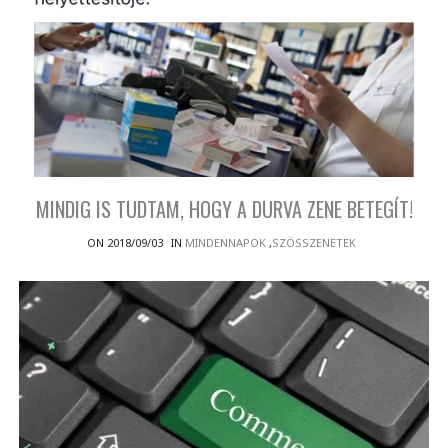
MINDIG IS TUDTAM, HOGY A DURVA ZENE BETEGÍT!
ON 2018/09/03
IN
MINDENNAPOK
,
SZÖSSZENETEK