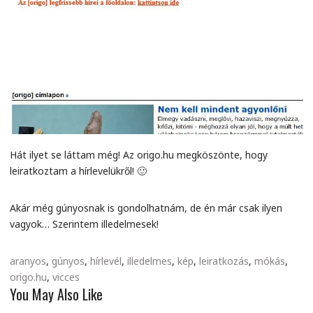
Hát ilyet se láttam még! Az origo.hu megköszönte, hogy
leiratkoztam a hírlevelükről! 🙂
Akár még gúnyosnak is gondolhatnám, de én már csak ilyen
vagyok… Szerintem illedelmesek!
aranyos
,
gúnyos
,
hírlevél
,
illedelmes
,
kép
,
leiratkozás
,
mókás
,
origo.hu
,
vicces
You May Also Like