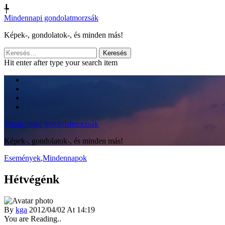
╄
Mindennapi gondolatmorzsák
Képek-, gondolatok-, és minden más!
Keresés:
Hit enter after type your search item
Mindennapi gondolatmorzsák
Képek-, gondolatok-, és minden más!
Események
,
Mindennapok
Hétvégénk
By
kga
2012/04/02 At 14:19
You are Reading..