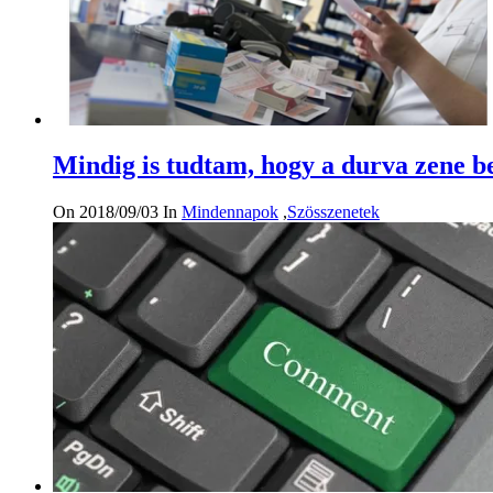
Mindig is tudtam, hogy a durva zene be
On 2018/09/03
In
Mindennapok
,
Szösszenetek