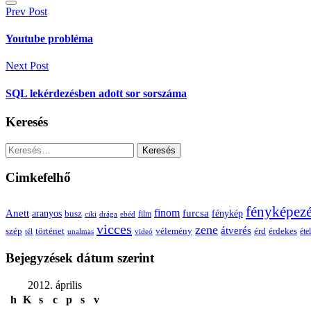
Bejegyzés
Prev Post
navigáció
Youtube probléma
Next Post
SQL lekérdezésben adott sor sorszáma
Keresés
Keresés:
Cimkefelhő
fényképez
Anett
finom
furcsa
fénykép
aranyos
busz
film
ciki
drága
ebéd
vicces
zene
átverés
szép
vélemény
érd
történet
érdekes
étel
tél
unalmas
videó
Bejegyzések dátum szerint
2012. április
h
K
s
c
p
s
v