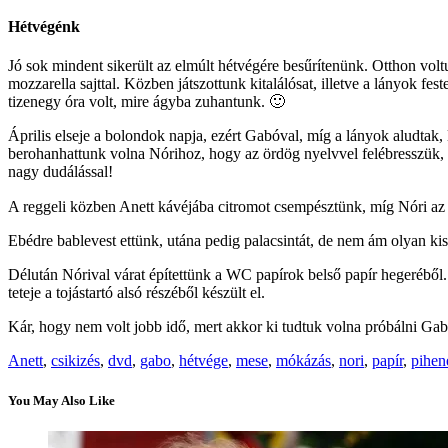
Hétvégénk
Jó sok mindent sikerült az elmúlt hétvégére besűrítenünk. Otthon voltu
mozzarella sajttal. Közben játszottunk kitalálósat, illetve a lányok f
tizenegy óra volt, mire ágyba zuhantunk. 🙂
Április elseje a bolondok napja, ezért Gabóval, míg a lányok aludtak,
berohanhattunk volna Nórihoz, hogy az ördög nyelvvel felébresszük, fe
nagy dudálással!
A reggeli közben Anett kávéjába citromot csempésztünk, míg Nóri az 
Ebédre bablevest ettünk, utána pedig palacsintát, de nem ám olyan k
Délután Nórival várat építettünk a WC papírok belső papír hegeréből. A 
teteje a tojástartó alsó részéből készült el.
Kár, hogy nem volt jobb idő, mert akkor ki tudtuk volna próbálni Gabó
Anett
,
csikizés
,
dvd
,
gabo
,
hétvége
,
mese
,
mókázás
,
nori
,
papír
,
pihen
You May Also Like