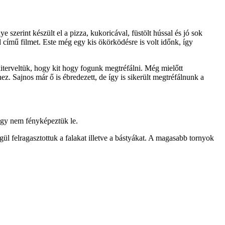
szerint készült el a pizza, kukoricával, füstölt hússal és jó sok
d című filmet. Este még egy kis ökörködésre is volt időnk, így
kiterveltük, hogy kit hogy fogunk megtréfálni. Még mielőtt
. Sajnos már ő is ébredezett, de így is sikerült megtréfálnunk a
ogy nem fényképeztük le.
égül felragasztottuk a falakat illetve a bástyákat. A magasabb tornyok