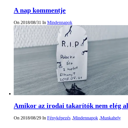
A nap kommentje
On 2018/08/31
In
Mindennapok
Amikor az irodai takarítók nem elég 
On 2018/08/29
In
Fényképezés
,
Mindennapok
,
Munkahely