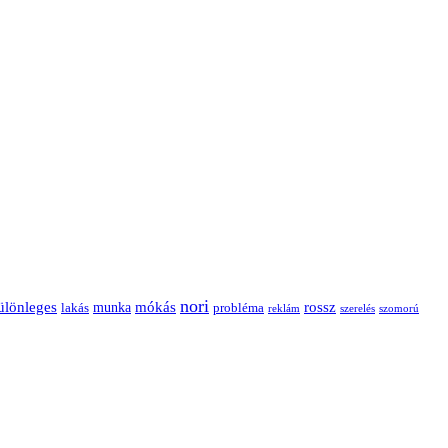
nori
ülönleges
mókás
rossz
munka
probléma
lakás
reklám
szerelés
szomorú