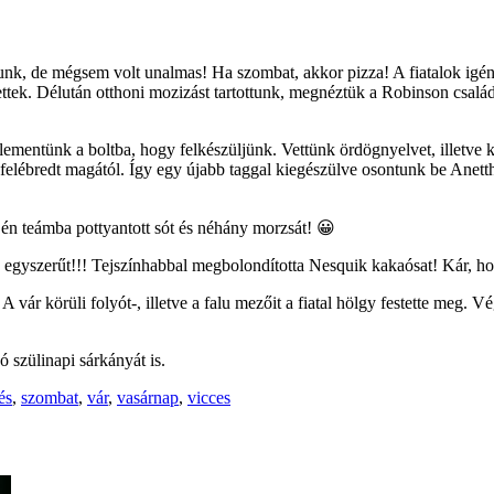
nk, de mégsem volt unalmas! Ha szombat, akkor pizza! A fiatalok igénye 
estettek. Délután otthoni mozizást tartottunk, megnéztük a Robinson csalá
 lementünk a boltba, hogy felkészüljünk. Vettünk ördögnyelvet, illetve 
lébredt magától. Így egy újabb taggal kiegészülve osontunk be Anetthez
én teámba pottyantott sót és néhány morzsát! 😀
is egyszerűt!!! Tejszínhabbal megbolondította Nesquik kakaósat! Kár, h
vár körüli folyót-, illetve a falu mezőit a fiatal hölgy festette meg. V
 szülinapi sárkányát is.
és
,
szombat
,
vár
,
vasárnap
,
vicces