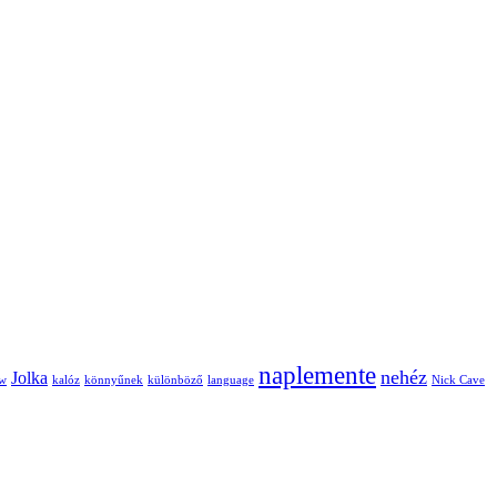
naplemente
nehéz
Jolka
iw
kalóz
könnyűnek
különböző
language
Nick Cave