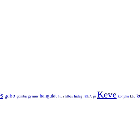
Keve
és
gabo
hangulat
k
gomba
gyanús
hiba
hibás
hideg
IKEA
jó
konyha
kép