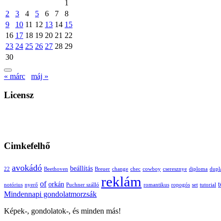
1
2
3
4
5
6
7
8
9
10
11
12
13
14
15
16
17
18
19
20
21
22
23
24
25
26
27
28
29
30
« márc
máj »
Licensz
Cimkefelhő
avokádó
beállítás
22
Beethoven
Breuer
change
chec
cowboy
cseresznye
diploma
dupl
reklám
of
orkán
t
notórius
nyerő
Puchner szálló
romantikus
ropogós
set
tutorial
Mindennapi gondolatmorzsák
Képek-, gondolatok-, és minden más!