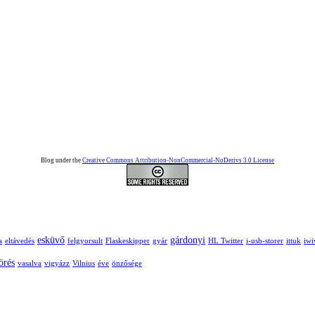
Blog under the
Creative Commons Attribution-NonCommercial-NoDerivs 3.0 License
esküvő
gárdonyi
a
eltávedés
felgyorsult
Flaskeskipper
gyár
HL Twitter
i-usb-storer
ittuk
iw
örés
vasalva
vigyázz
Vilnius
éve
önzősége