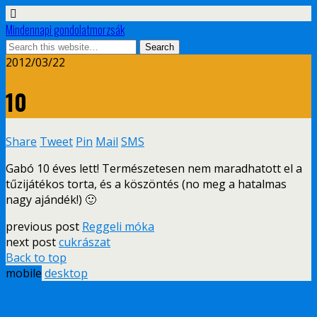
Mindennapi gondolatmorzsák
2012/03/22
10
Share
Tweet
Pin
Mail
SMS
Gabó 10 éves lett! Természetesen nem maradhatott el a
tűzijátékos torta, és a köszöntés (no meg a hatalmas
nagy ajándék!) 🙂
previous post
Reggeli móka
next post
cukrászat
Back to top
mobile
desktop