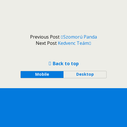
Previous Post
Szomorú Panda
Next Post
Kedvenc Teám
Back to top
Mobile
Desktop