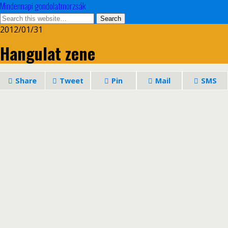
Mindennapi gondolatmorzsák
2012/01/31
Hangulat zene
Share
Tweet
Pin
Mail
SMS