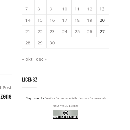
7
8
9
10
11
12
13
14
15
16
17
18
19
20
21
22
23
24
25
26
27
28
29
30
« okt
dec »
LICENSZ
t Post
 zene
Blog under the
Creative Commons Attribution-NonCommercial-
NoDerivs 3.0 License