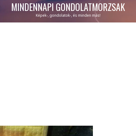
MINDENNAPI GONDOLATMORZSÁK
Képek-, gondolatok-, és minden más!