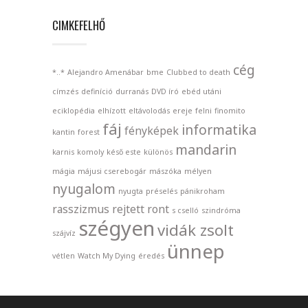
CIMKEFELHŐ
cég
*..*
Alejandro Amenábar
bme
Clubbed to death
címzés
definíció
durranás
DVD író
ebéd utáni
eciklopédia
elhízott
eltávolodás
ereje
felni
finomito
fáj
informatika
fényképek
kantin
forest
mandarin
karnis
komoly
késő este
különös
mágia
májusi cserebogár
mászóka
mélyen
nyugalom
nyugta
préselés
pánikroham
rasszizmus
rejtett
ront
s cselló
szindróma
szégyen
vidák zsolt
szájvíz
ünnep
vétlen
Watch My Dying
éredés