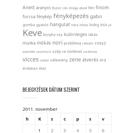
finom
Anett
aranyos
busz
film
ciki
drága
ebéd
fényképezés
gabo
furcsa
fénykép
hangulat
gomba
gyanús
hideg
hiba
hibás
IKEA
jó
Keve
különleges
lakás
konyha
kép
nori
mókás
rossz
munka
probléma
reklám
szép
történet
szerelés
szomorú
tél
unalmas
vicces
zene
átverés
vélemény
érd
videó
érdekes
étel
BEJEGYZÉSEK DÁTUM SZERINT
2011. november
h
K
s
c
p
s
v
1
2
3
4
5
6