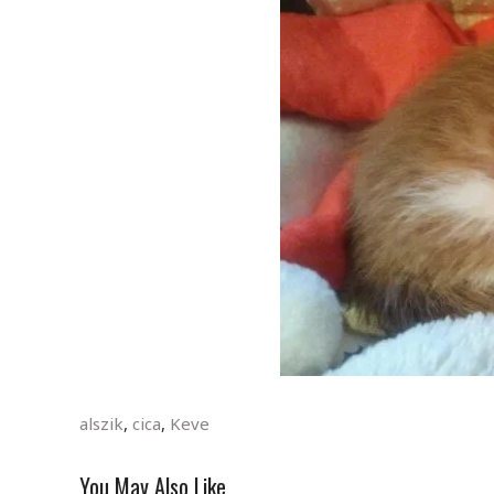
alszik
,
cica
,
Keve
You May Also Like