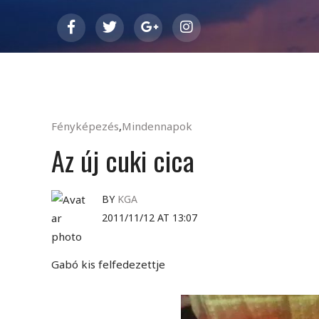
Fényképezés
,
Mindennapok
Az új cuki cica
BY
KGA
2011/11/12 AT 13:07
Gabó kis felfedezettje