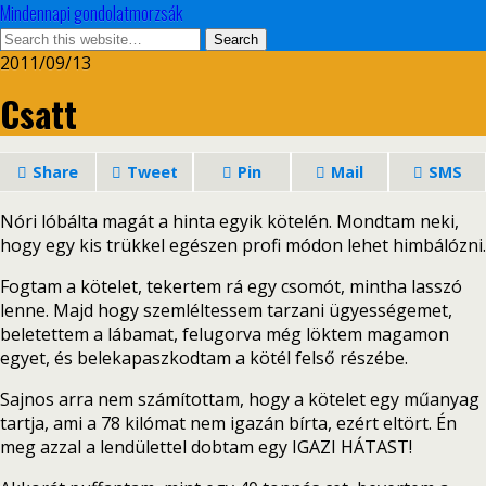
Mindennapi gondolatmorzsák
2011/09/13
Csatt
Share
Tweet
Pin
Mail
SMS
Nóri lóbálta magát a hinta egyik kötelén. Mondtam neki,
hogy egy kis trükkel egészen profi módon lehet himbálózni.
Fogtam a kötelet, tekertem rá egy csomót, mintha lasszó
lenne. Majd hogy szemléltessem tarzani ügyességemet,
beletettem a lábamat, felugorva még löktem magamon
egyet, és belekapaszkodtam a kötél felső részébe.
Sajnos arra nem számítottam, hogy a kötelet egy műanyag
tartja, ami a 78 kilómat nem igazán bírta, ezért eltört. Én
meg azzal a lendülettel dobtam egy IGAZI HÁTAST!