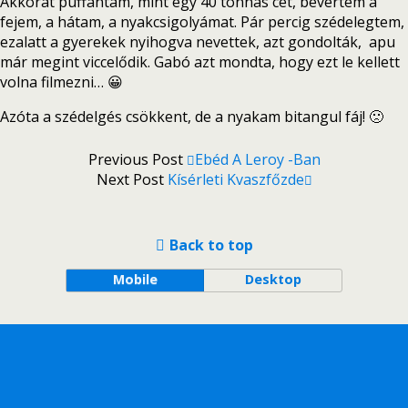
Akkorát puffantam, mint egy 40 tonnás cet, bevertem a
fejem, a hátam, a nyakcsigolyámat. Pár percig szédelegtem,
ezalatt a gyerekek nyihogva nevettek, azt gondolták, apu
már megint viccelődik. Gabó azt mondta, hogy ezt le kellett
volna filmezni… 😀
Azóta a szédelgés csökkent, de a nyakam bitangul fáj! 🙁
Previous Post
Ebéd A Leroy -ban
Next Post
Kísérleti Kvaszfőzde
Back to top
Mobile
Desktop