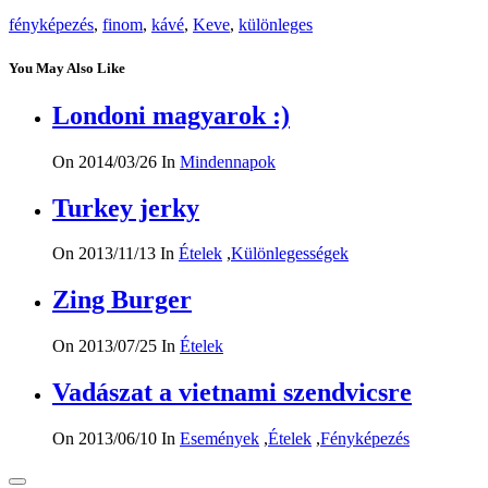
fényképezés
,
finom
,
kávé
,
Keve
,
különleges
You May Also Like
Londoni magyarok :)
On 2014/03/26
In
Mindennapok
Turkey jerky
On 2013/11/13
In
Ételek
,
Különlegességek
Zing Burger
On 2013/07/25
In
Ételek
Vadászat a vietnami szendvicsre
On 2013/06/10
In
Események
,
Ételek
,
Fényképezés