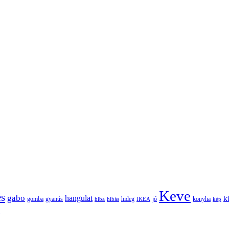
Keve
és
gabo
hangulat
k
gomba
gyanús
hiba
hibás
hideg
IKEA
jó
konyha
kép