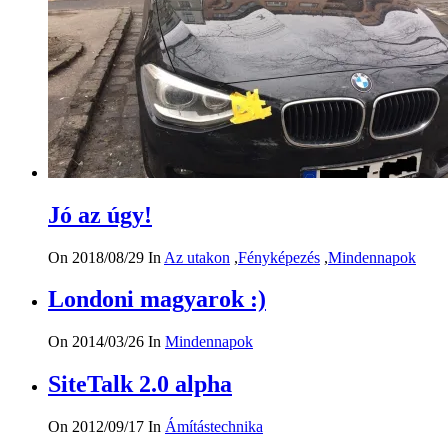
Jó az úgy!
On 2018/08/29
In
Az utakon
,
Fényképezés
,
Mindennapok
Londoni magyarok :)
On 2014/03/26
In
Mindennapok
SiteTalk 2.0 alpha
On 2012/09/17
In
Ámítástechnika