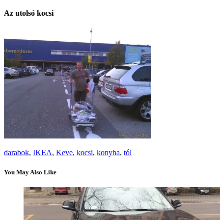
Az utolsó kocsi
darabok
,
IKEA
,
Keve
,
kocsi
,
konyha
,
tól
You May Also Like