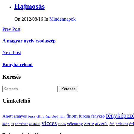
Hajmosás
On 2012/08/16
In
Mindennapok
Bejegyzés
Prev Post
navigáció
A magyar nyelv csodaszép
Next Post
Konyha reload
Keresés
Keresés:
Cimkefelhő
fényképez
Anett
finom
furcsa
fénykép
aranyos
busz
film
ciki
drága
ebéd
vicces
zene
átverés
szép
vélemény
érd
történet
érdekes
étel
tél
unalmas
videó