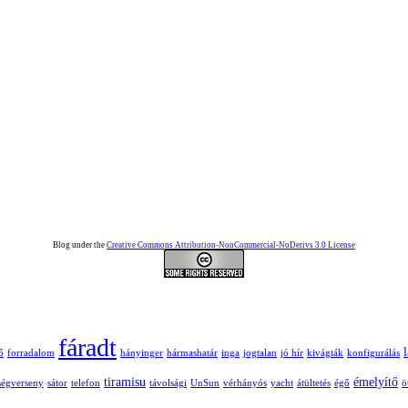
Blog under the
Creative Commons Attribution-NonCommercial-NoDerivs 3.0 License
fáradt
ő
forradalom
hányinger
hármashatár
inga
jogtalan
jó hír
kivágták
konfigurálás
tiramisu
émelyítő
ségverseny
sátor
telefon
távolsági
UnSun
vérhányós
yacht
átültetés
égő
ö