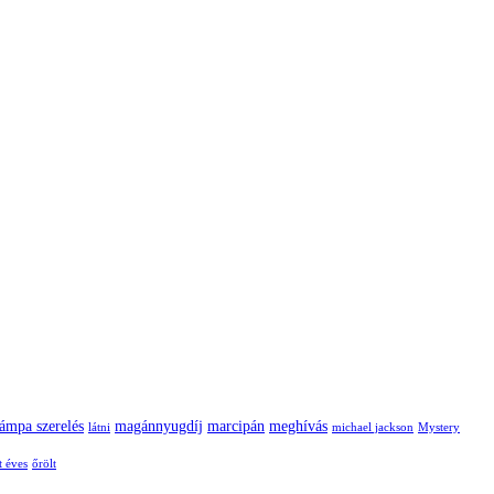
lámpa szerelés
magánnyugdíj
marcipán
meghívás
látni
michael jackson
Mystery
t éves
őrölt