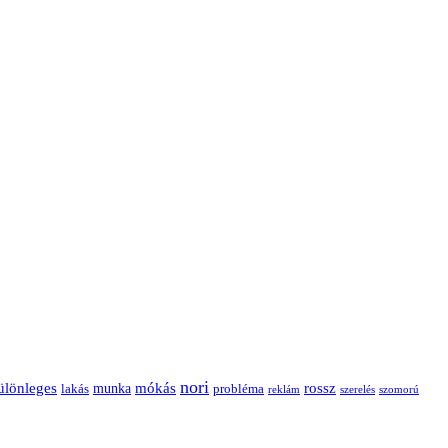
nori
ülönleges
mókás
rossz
munka
probléma
lakás
reklám
szerelés
szomorú