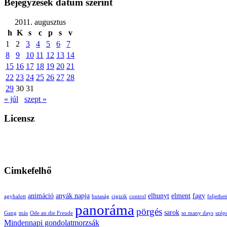
Bejegyzések dátum szerint
2011. augusztus
h
K
s
c
p
s
v
1
2
3
4
5
6
7
8
9
10
11
12
13
14
15
16
17
18
19
20
21
22
23
24
25
26
27
28
29
30
31
« júl
szept »
Licensz
Cimkefelhő
animáció
anyák napja
elhunyt
elment
fagy
agyhalott
butaság
cigizik
control
feljethet
panoráma
pörgés
sarok
Gang
más
Ode an die Freude
so many days
szép
Mindennapi gondolatmorzsák