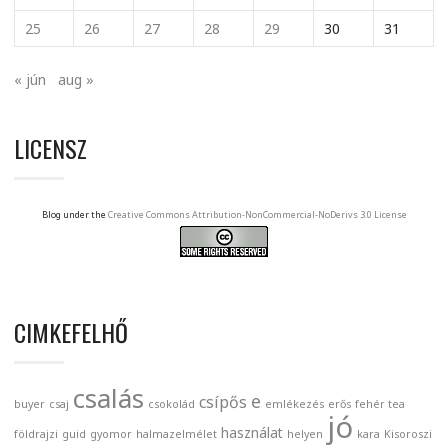
25
26
27
28
29
30
31
« jún
aug »
LICENSZ
Blog under the
Creative Commons Attribution-NonCommercial-NoDerivs 3.0 License
CIMKEFELHŐ
csalás
e
csípős
buyer
csaj
csokolád
emlékezés
erős
fehér tea
jó
használat
földrajzi
guid
gyomor
halmazelmélet
helyen
kara
Kisoroszi