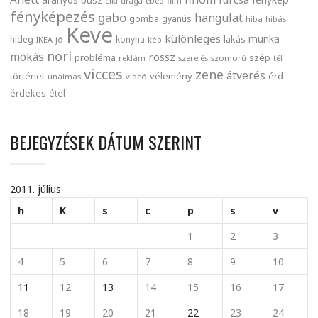
aranyos
busz
film
ciki
drága
ebéd
fényképezés
gabo
hangulat
gomba
gyanús
hiba
hibás
Keve
különleges
munka
lakás
hideg
konyha
IKEA
jó
kép
nori
mókás
rossz
probléma
szép
reklám
szerelés
szomorú
tél
vicces
zene
átverés
történet
vélemény
érd
unalmas
videó
érdekes
étel
BEJEGYZÉSEK DÁTUM SZERINT
2011. július
h
K
s
c
p
s
v
1
2
3
4
5
6
7
8
9
10
11
12
13
14
15
16
17
18
19
20
21
22
23
24