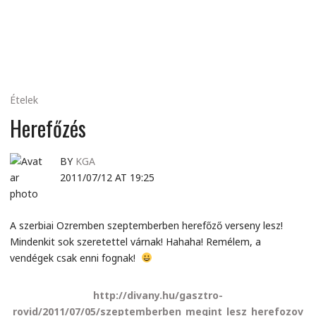
MINDENNAPI
GONDOLATMORZSÁK
Ételek
Herefőzés
BY
KGA
2011/07/12 AT 19:25
A szerbiai Ozremben szeptemberben herefőző verseny lesz!
Mindenkit sok szeretettel várnak! Hahaha! Remélem, a
vendégek csak enni fognak!
http://divany.hu/gasztro-
rovid/2011/07/05/szeptemberben_megint_lesz_herefozov