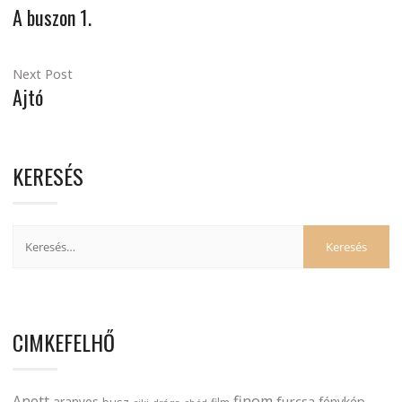
A buszon 1.
Next Post
Ajtó
KERESÉS
CIMKEFELHŐ
finom
Anett
furcsa
fénykép