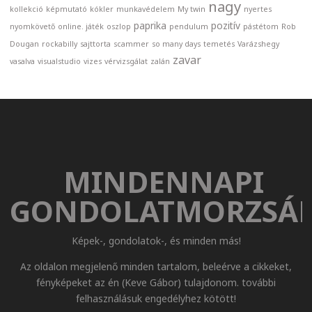
nagy
kollekció
képmutató
kókler
munkavédelem
My twin
nyertes
paprika
pozitív
nyomkövető
online. játék
oszlop
pendulum
pástétom
Rob
Dougan
rockabilly
sajttorta
scammer
so many days
temetés
Varázshegy
zavar
vasalva
visualstudio
vizes
vérvizsgálat
zalán
MINDENNAPI
GONDOLATMORZSÁ
Képek-, gondolatok-, és minden más!
Az oldalon megjelenő minden tartalom, beleérve a cikkeket,
fényképeket az én (Keve Gábor) tulajdonom. további
felhasználásuk engedélyhez kötött!