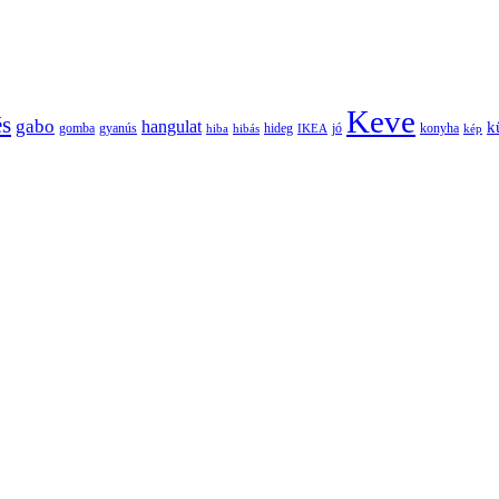
Keve
és
gabo
hangulat
k
gomba
gyanús
hiba
hibás
hideg
IKEA
jó
konyha
kép