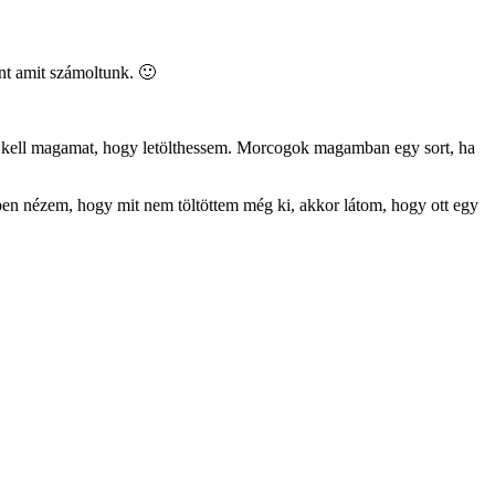
int amit számoltunk. 🙂
lni kell magamat, hogy letölthessem. Morcogok magamban egy sort, ha
ben nézem, hogy mit nem töltöttem még ki, akkor látom, hogy ott egy