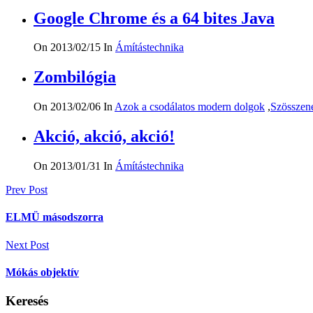
Google Chrome és a 64 bites Java
On 2013/02/15
In
Ámítástechnika
Zombilógia
On 2013/02/06
In
Azok a csodálatos modern dolgok
,
Szösszen
Akció, akció, akció!
On 2013/01/31
In
Ámítástechnika
Bejegyzés
Prev Post
navigáció
ELMÜ másodszorra
Next Post
Mókás objektív
Keresés