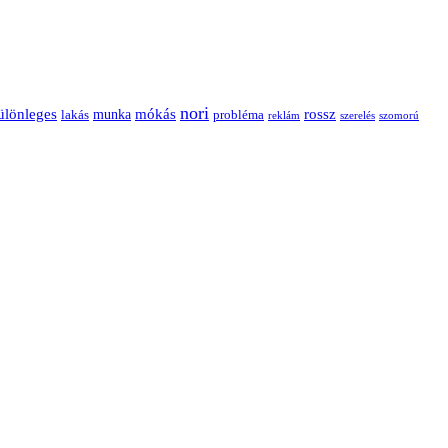
nori
ülönleges
mókás
rossz
munka
probléma
lakás
reklám
szerelés
szomorú