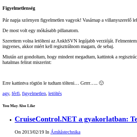
Figyelmetlenség
Pár napja szörnyen figyelmetlen vagyok! Vasárnap a villanyszerelő le
De most volt egy mókásabb pillanatom.
Szerettem volna letölteni az AnkhSVN legújabb verzióját. Felmentem 
ingyenes, akkor miért kell regisztrálnom magam, de sebaj.
Miután azt gondoltam, hogy mindent megadtam, kattintok a regisztrác
hatalmas felirat miszerint:
Erre kattintva rögtön le tudtam tölteni… Grrrr….. 🙂
agy
,
férfi
,
figyelmetlen
,
letöltés
You May Also Like
CruiseControl.NET a gyakorlatban: Te
On 2013/02/19
In
Ámítástechnika