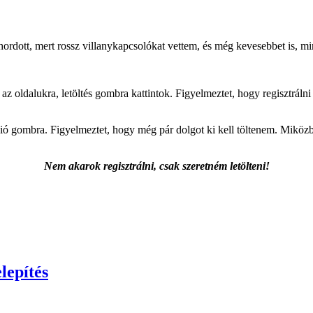
hordott, mert rossz villanykapcsolókat vettem, és még kevesebbet is, m
az oldalukra, letöltés gombra kattintok. Figyelmeztet, hogy regisztrá
ió gombra. Figyelmeztet, hogy még pár dolgot ki kell töltenem. Miköz
Nem akarok regisztrálni, csak szeretném letölteni!
lepítés