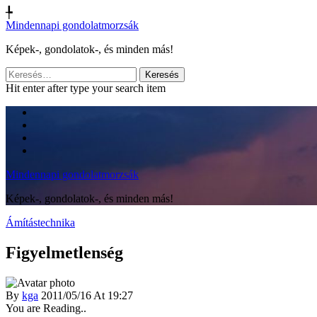
╄
Mindennapi gondolatmorzsák
Képek-, gondolatok-, és minden más!
Keresés:
Hit enter after type your search item
Mindennapi gondolatmorzsák
Képek-, gondolatok-, és minden más!
Ámítástechnika
Figyelmetlenség
By
kga
2011/05/16 At 19:27
You are Reading..