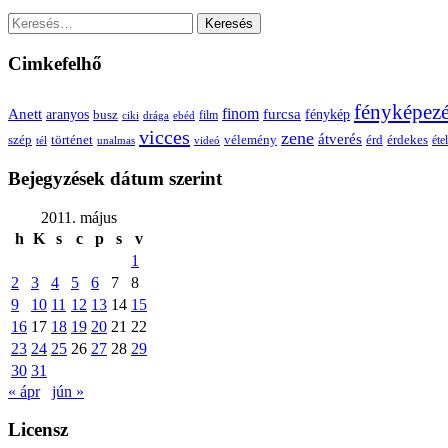
Keresés:
Cimkefelhő
fényképez
Anett
finom
furcsa
fénykép
aranyos
busz
film
ciki
drága
ebéd
vicces
zene
átverés
szép
vélemény
érd
történet
érdekes
étel
tél
unalmas
videó
Bejegyzések dátum szerint
2011. május
h
K
s
c
p
s
v
1
2
3
4
5
6
7
8
9
10
11
12
13
14
15
16
17
18
19
20
21
22
23
24
25
26
27
28
29
30
31
« ápr
jún »
Licensz