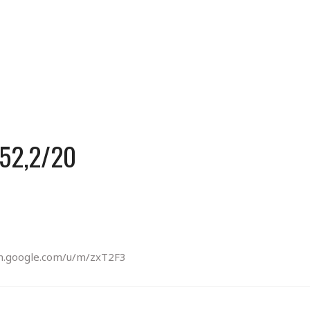
MINDENNAPI GONDOLATMORZSÁK
Képek-, gondolatok-, és minden más!
:52,2/20
/m.google.com/u/m/zxT2F3