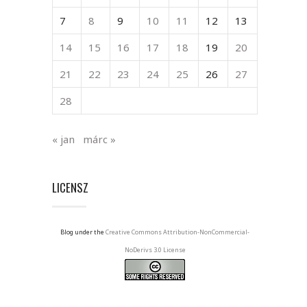
7
8
9
10
11
12
13
14
15
16
17
18
19
20
21
22
23
24
25
26
27
28
« jan
márc »
LICENSZ
Blog under the
Creative Commons Attribution-NonCommercial-
NoDerivs 3.0 License