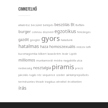
CIMKEFELHŐ
beszólás
Bt
alkatrész
becsület
belépés
Buffalo
egzotikus
burger
cotinou
disznóól
felesleges
gyors
gazdit
googler
haladunk
hatalmas
haza
homoszexuális
intézni
kifli
kucsmagomba
kőkert
lazackrém
lezár
Lipóti
milliomos
munkamorál
módra
nagydiófa utca
piramis
nosztalgia
nedvesség
precíz
pácolás
rugás
réz
sequence
szeder
sárkányrepülőzés
természetes
thrash
tragikus
vérvétel
érzéketlen
írás