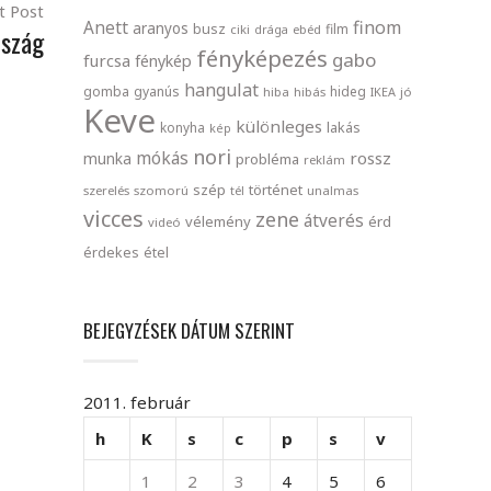
t Post
finom
Anett
aranyos
busz
film
ciki
drága
ebéd
rszág
fényképezés
gabo
furcsa
fénykép
hangulat
gomba
gyanús
hideg
hiba
hibás
IKEA
jó
Keve
különleges
lakás
konyha
kép
nori
mókás
rossz
munka
probléma
reklám
szép
történet
szerelés
szomorú
tél
unalmas
vicces
zene
átverés
vélemény
érd
videó
érdekes
étel
BEJEGYZÉSEK DÁTUM SZERINT
2011. február
h
K
s
c
p
s
v
1
2
3
4
5
6