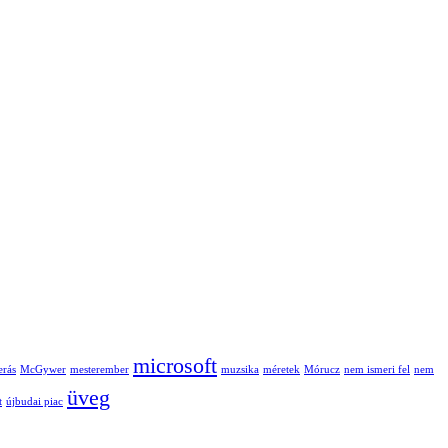
microsoft
erás
McGywer
mesterember
muzsika
méretek
Mórucz
nem ismeri fel
nem
üveg
t
újbudai piac