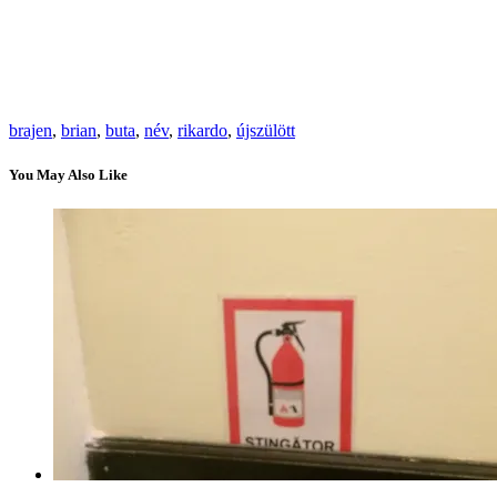
brajen
,
brian
,
buta
,
név
,
rikardo
,
újszülött
You May Also Like