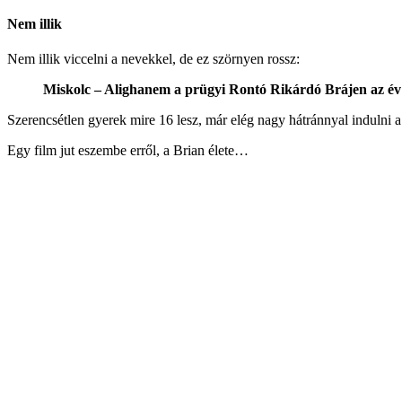
Nem illik
Nem illik viccelni a nevekkel, de ez szörnyen rossz:
Miskolc – Alighanem a prügyi Rontó Rikárdó Brájen az év 
Szerencsétlen gyerek mire 16 lesz, már elég nagy hátránnyal indulni a
Egy film jut eszembe erről, a Brian élete…