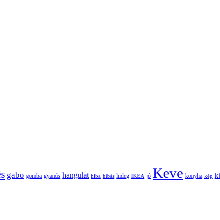
Keve
és
gabo
hangulat
k
gomba
gyanús
hiba
hibás
hideg
IKEA
jó
konyha
kép