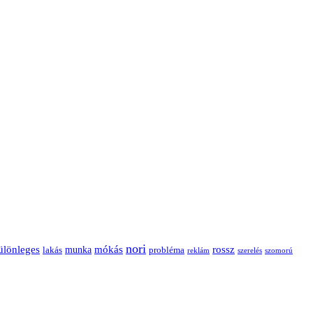
nori
ülönleges
mókás
rossz
munka
probléma
lakás
reklám
szerelés
szomorú