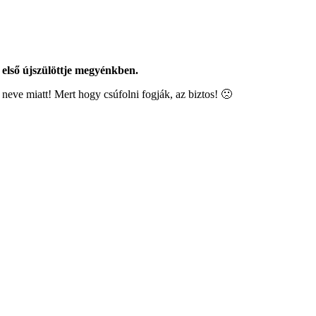
első újszülöttje megyénkben.
 neve miatt! Mert hogy csúfolni fogják, az biztos! 🙁