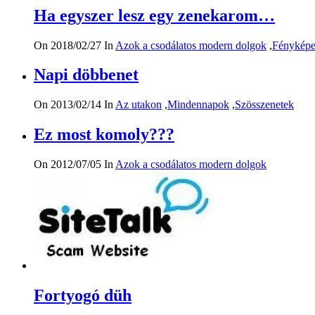
Ha egyszer lesz egy zenekarom…
On 2018/02/27
In
Azok a csodálatos modern dolgok
,
Fényképe
Napi döbbenet
On 2013/02/14
In
Az utakon
,
Mindennapok
,
Szösszenetek
Ez most komoly???
On 2012/07/05
In
Azok a csodálatos modern dolgok
Fortyogó düh