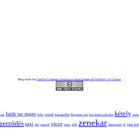
Blog under the
Creative Commons Attribution-NonCommercial-NoDerivs 3.0 License
kétely
faith no more
fair
felix
install
karamellás
Kopaszi gát
kovászos uborka
mac
zenekar
zerződés
taxi
vicce
the
utasok
wars
x64
átnevezés
ét
íjász bol