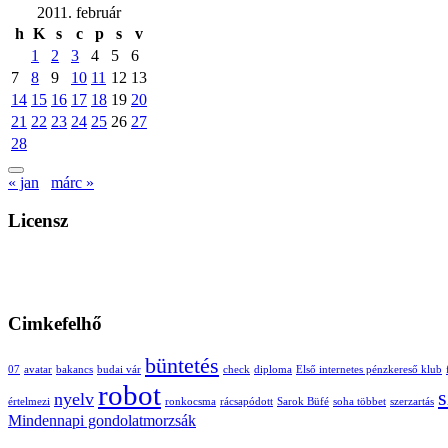
2011. február
h
K
s
c
p
s
v
1
2
3
4
5
6
7
8
9
10
11
12
13
14
15
16
17
18
19
20
21
22
23
24
25
26
27
28
« jan
márc »
Licensz
Cimkefelhő
büntetés
07
avatar
bakancs
budai vár
check
diploma
Első internetes pénzkereső klub
robot
s
nyelv
értelmezi
ronkocsma
rácsapódott
Sarok Büfé
soha többet
szerzartás
Mindennapi gondolatmorzsák