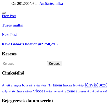
On 2012/05/07
In
Ámítástechnika
Bejegyzés
Prev Post
navigáció
Túrós muffin
Next Post
Keve Gabor’s location@21:50,2/15
Keresés
Keresés:
Cimkefelhő
fényképez
Anett
finom
furcsa
fénykép
aranyos
busz
film
ciki
drága
ebéd
vicces
zene
átverés
szép
vélemény
érd
történet
érdekes
étel
tél
unalmas
videó
Bejegyzések dátum szerint