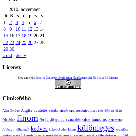
2010. november
h
K
s
c
p
s
v
1
2
3
4
5
6
7
8
9
10
11
12
13
14
15
16
17
18
19
20
21
22
23
24
25
26
27
28
29
30
« okt
dec »
Licensz
Blog under the
Creative Commons Attribution-NonCommercial-NoDerivs 3.0 License
Cimkefelhő
büntetés
első
Anglia
cruisecontrol.net
Alter Bridge
büszke
cincér
cím
démon
finom
humoros
fürdő
gomb
felelőtlen
fájt
gyanúsítás
halotti
increment
különleges
kedves
Jobbágy
jólhangzó
kekedckedés
kliens
leszedése
napja
repülő
lyukas
meghívó
multivitamin
munkakedv
muzsika
nyerő
padlizsánkrém