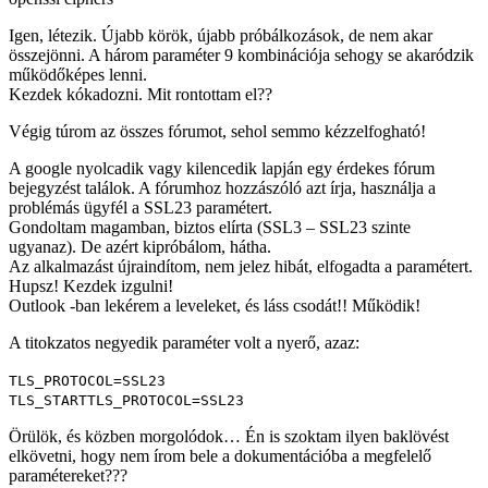
Igen, létezik. Újabb körök, újabb próbálkozások, de nem akar
összejönni. A három paraméter 9 kombinációja sehogy se akaródzik
működőképes lenni.
Kezdek kókadozni. Mit rontottam el??
Végig túrom az összes fórumot, sehol semmo kézzelfogható!
A google nyolcadik vagy kilencedik lapján egy érdekes fórum
bejegyzést találok. A fórumhoz hozzászóló azt írja, használja a
problémás ügyfél a SSL23 paramétert.
Gondoltam magamban, biztos elírta (SSL3 – SSL23 szinte
ugyanaz). De azért kipróbálom, hátha.
Az alkalmazást újraindítom, nem jelez hibát, elfogadta a paramétert.
Hupsz! Kezdek izgulni!
Outlook -ban lekérem a leveleket, és láss csodát!! Működik!
A titokzatos negyedik paraméter volt a nyerő, azaz:
TLS_PROTOCOL=SSL23
TLS_STARTTLS_PROTOCOL=SSL23
Örülök, és közben morgolódok… Én is szoktam ilyen baklövést
elkövetni, hogy nem írom bele a dokumentációba a megfelelő
paramétereket???