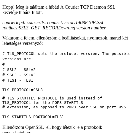
Hopp! Meg is találtam a hibát! A Courier TCP Daemon SSL
kezelője hibára futott.
couriertcpd: couriertls: connect: error:1408F10B:SSL
routines:SSL3_GET_RECORD:wrong version number
Vakarom a fejem, ellenőrzöm a beállításokat, nyomozok, marad két
lehetséges versenyző:
# TLS_PROTOCOL sets the protocol version. The possible
versions are:
#
# SSL2 - SSLv2
# SSL3 - SSLv3
# TLS1 - TLS1
TLS_PROTOCOL=SSL3
# TLS_STARTTLS_PROTOCOL is used instead of
TLS_PROTOCOL for the POP3 STARTTLS
# extension, as opposed to POP3 over SSL on port 995.
TLS_STARTTLS_PROTOCOL=TLS1
Ellenőrzöm OpenSSL -el, hogy létezik -e a protokoll:
openssl ciphers