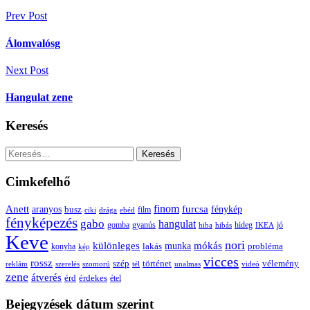
Bejegyzés
Prev Post
navigáció
Álomvalósg
Next Post
Hangulat zene
Keresés
Keresés:
Cimkefelhő
Anett
finom
furcsa
fénykép
aranyos
busz
film
ciki
drága
ebéd
fényképezés
gabo
hangulat
gomba
gyanús
hiba
hibás
hideg
IKEA
jó
Keve
nori
különleges
mókás
munka
probléma
lakás
konyha
kép
vicces
rossz
szép
vélemény
történet
reklám
szerelés
szomorú
tél
unalmas
videó
zene
átverés
érd
érdekes
étel
Bejegyzések dátum szerint