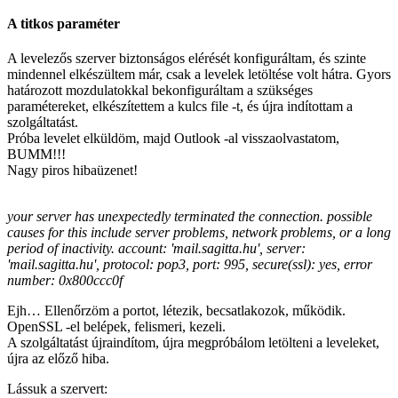
A titkos paraméter
A levelezős szerver biztonságos elérését konfiguráltam, és szinte
mindennel elkészültem már, csak a levelek letöltése volt hátra. Gyors
határozott mozdulatokkal bekonfiguráltam a szükséges
paramétereket, elkészítettem a kulcs file -t, és újra indítottam a
szolgáltatást.
Próba levelet elküldöm, majd Outlook -al visszaolvastatom,
BUMM!!!
Nagy piros hibaüzenet!
your server has unexpectedly terminated the connection. possible
causes for this include server problems, network problems, or a long
period of inactivity. account: 'mail.sagitta.hu', server:
'mail.sagitta.hu', protocol: pop3, port: 995, secure(ssl): yes, error
number: 0x800ccc0f
Ejh… Ellenőrzöm a portot, létezik, becsatlakozok, működik.
OpenSSL -el belépek, felismeri, kezeli.
A szolgáltatást újraindítom, újra megpróbálom letölteni a leveleket,
újra az előző hiba.
Lássuk a szervert: