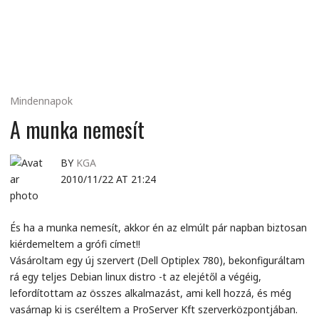
MINDENNAPI
GONDOLATMORZSÁK
Mindennapok
A munka nemesít
BY
KGA
2010/11/22 AT 21:24
És ha a munka nemesít, akkor én az elmúlt pár napban biztosan
kiérdemeltem a grófi címet!!
Vásároltam egy új szervert (Dell Optiplex 780), bekonfiguráltam
rá egy teljes Debian linux distro -t az elejétől a végéig,
lefordítottam az összes alkalmazást, ami kell hozzá, és még
vasárnap ki is cseréltem a ProServer Kft szerverközpontjában.