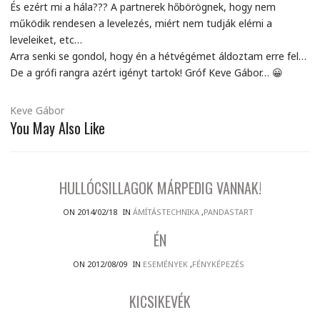
És ezért mi a hála??? A partnerek hőbörögnek, hogy nem
működik rendesen a levelezés, miért nem tudják elérni a
leveleiket, etc…
Arra senki se gondol, hogy én a hétvégémet áldoztam erre fel…
De a grófi rangra azért igényt tartok! Gróf Keve Gábor… 😀
Keve Gábor
You May Also Like
HULLÓCSILLAGOK MÁRPEDIG VANNAK!
ON 2014/02/18
IN
ÁMÍTÁSTECHNIKA
,
PANDASTART
ÉN
ON 2012/08/09
IN
ESEMÉNYEK
,
FÉNYKÉPEZÉS
KICSIKEVÉK