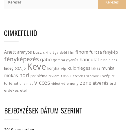
CIMKEFELHŐ
finom
Anett
furcsa
fénykép
aranyos
busz
film
ciki
drága
ebéd
fényképezés
gabo
hangulat
gomba
gyanús
hiba
hibás
Keve
különleges
munka
lakás
hideg
konyha
IKEA
jó
kép
nori
mókás
rossz
probléma
szép
reklám
szerelés
szomorú
tél
vicces
zene
átverés
történet
vélemény
érd
unalmas
videó
érdekes
étel
BEJEGYZÉSEK DÁTUM SZERINT
2010. november