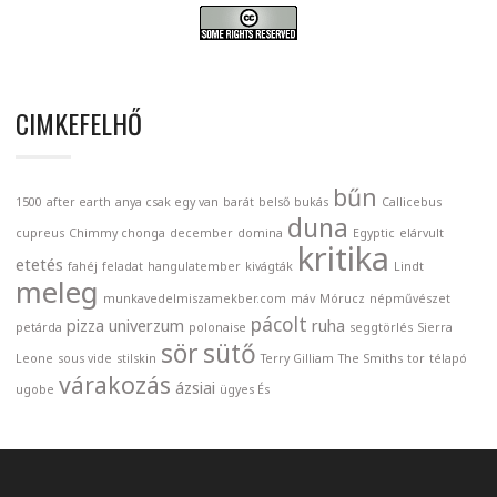
CIMKEFELHŐ
bűn
1500
after earth
anya csak egy van
barát
belső
bukás
Callicebus
duna
cupreus
Chimmy chonga
december
domina
Egyptic
elárvult
kritika
etetés
fahéj
feladat
hangulatember
kivágták
Lindt
meleg
munkavedelmiszamekber.com
máv
Mórucz
népművészet
pácolt
pizza univerzum
ruha
petárda
polonaise
seggtörlés
Sierra
sör
sütő
Leone
sous vide
stilskin
Terry Gilliam
The Smiths
tor
télapó
várakozás
ázsiai
ugobe
ügyes És