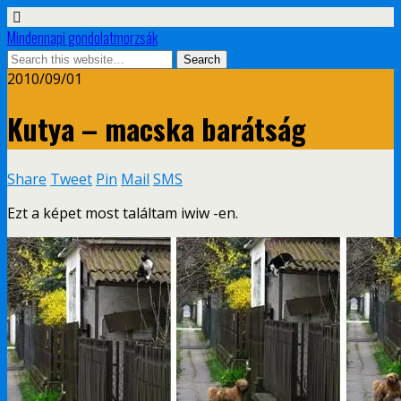
Mindennapi gondolatmorzsák
2010/09/01
Kutya – macska barátság
Share
Tweet
Pin
Mail
SMS
Ezt a képet most találtam iwiw -en.