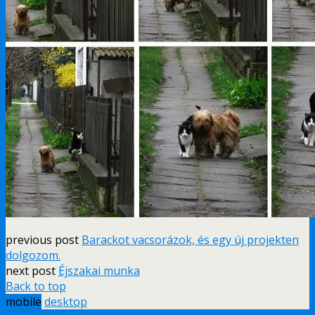
previous post
Barackot vacsorázok, és egy új projekten
dolgozom.
next post
Éjszakai munka
Back to top
mobile
desktop