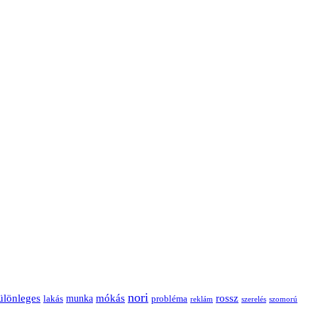
nori
ülönleges
mókás
rossz
munka
probléma
lakás
reklám
szerelés
szomorú