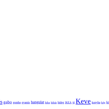
Keve
és
gabo
hangulat
k
gomba
gyanús
hiba
hibás
hideg
IKEA
jó
konyha
kép