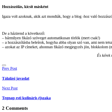
Hozzászólás, kicsit másként
Igaza volt azoknak, akik azt mondták, hogy a blog -hoz való hozzászól
De a házirend a következő:
– bármilyen fikázó szöveget automatikusan törlök (mert csak!)
– a hozzászólásba beleírok, hogyha abba olyan szó van, ami nem tets
– azokat az IP címeket, ahonnan fikázó megjegyzés jön, blokkolom (
És kérek 
Bejegyzés
Prev Post
navigáció
Tálalási javaslat
Next Post
Tegnap esti kulináris éjszaka
2
Comments