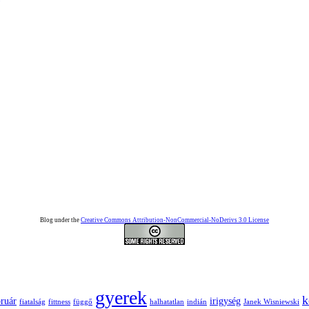
Blog under the
Creative Commons Attribution-NonCommercial-NoDerivs 3.0 License
gyerek
k
bruár
irigység
fiatalság
fittness
függő
halhatatlan
indián
Janek Wisniewski