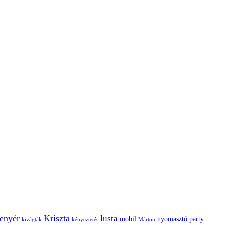
enyér
Kriszta
lusta
mobil
nyomasztó
party
kivágták
kényeztetés
Márton