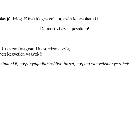
ás jó dolog. Kicsit ideges voltam, ezért kapcsoltam ki.
De most visszakapcsoltam!
zik nekem (magyarul kicserélem a szót)
mert kegyetlen vagyok!)
mindenkit, hogy nyugodtan szóljon hozzá, hogyha van véleménye a bej