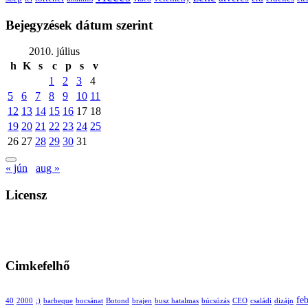
Bejegyzések dátum szerint
2010. július
h
K
s
c
p
s
v
1
2
3
4
5
6
7
8
9
10
11
12
13
14
15
16
17
18
19
20
21
22
23
24
25
26
27
28
29
30
31
« jún
aug »
Licensz
Cimkefelhő
fe
40
2000
;)
barbeque
bocsánat
Botond
brajen
busz hatalmas
búcsúzás
CEO
családi
dizájn