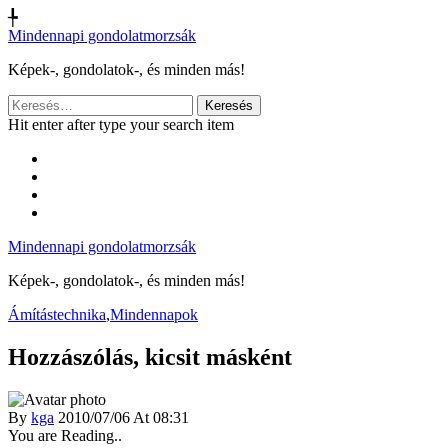
╄
Mindennapi gondolatmorzsák
Képek-, gondolatok-, és minden más!
Keresés:
Hit enter after type your search item
Mindennapi gondolatmorzsák
Képek-, gondolatok-, és minden más!
Ámítástechnika
,
Mindennapok
Hozzászólás, kicsit másként
By
kga
2010/07/06 At 08:31
You are Reading..