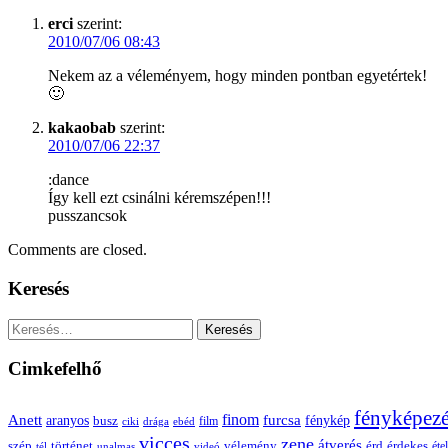
erci
szerint:
2010/07/06 08:43
Nekem az a véleményem, hogy minden pontban egyetértek!
🙂
kakaobab
szerint:
2010/07/06 22:37
:dance
Így kell ezt csinálni kéremszépen!!!
pusszancsok
Comments are closed.
Keresés
Keresés:
Cimkefelhő
fényképez
Anett
finom
furcsa
fénykép
aranyos
busz
film
ciki
drága
ebéd
vicces
zene
átverés
szép
vélemény
érd
történet
érdekes
étel
tél
unalmas
videó