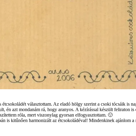
étcsokoládét választottam. Az eladó hölgy szerint a csoki tócsáik is 
lt, én azt mondanám rá, hogy aranyos. A kézírással készült feliraton is 
észítettem róla, mert viszonylag gyorsan elfogyasztottam. 🙂
cipán is kitűnően harmonizált az étcsokoládéval! Mindenkinek ajánlom a