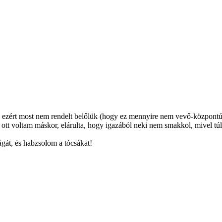
 ezért most nem rendelt belőlük (hogy ez mennyire nem vevő-központú,
tt voltam máskor, elárulta, hogy igazából neki nem smakkol, mivel túl p
ágát, és habzsolom a tócsákat!