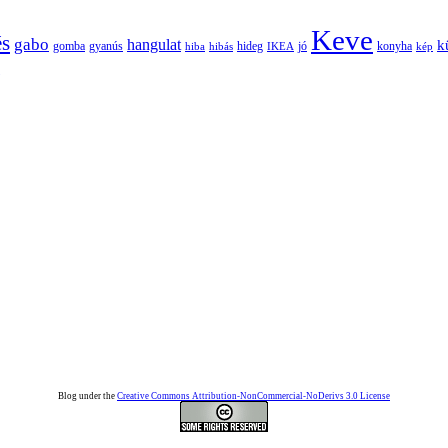
Keve
és
gabo
hangulat
k
gomba
gyanús
hiba
hibás
hideg
IKEA
jó
konyha
kép
Blog under the
Creative Commons Attribution-NonCommercial-NoDerivs 3.0 License