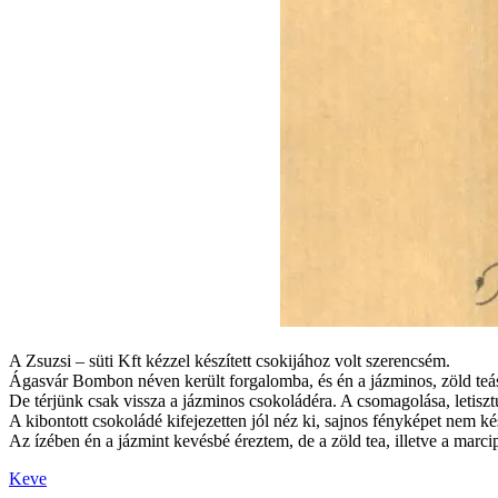
A Zsuzsi – süti Kft kézzel készített csokijához volt szerencsém.
Ágasvár Bombon néven került forgalomba, és én a jázminos, zöld teás 
De térjünk csak vissza a jázminos csokoládéra. A csomagolása, letisztu
A kibontott csokoládé kifejezetten jól néz ki, sajnos fényképet nem k
Az ízében én a jázmint kevésbé éreztem, de a zöld tea, illetve a mar
Keve