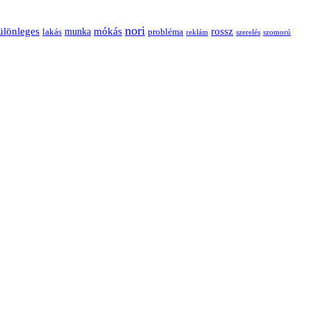
nori
ülönleges
mókás
rossz
munka
probléma
lakás
reklám
szerelés
szomorú