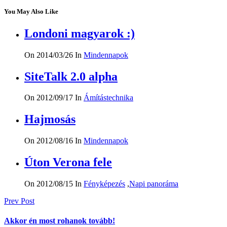
You May Also Like
Londoni magyarok :)
On 2014/03/26
In
Mindennapok
SiteTalk 2.0 alpha
On 2012/09/17
In
Ámítástechnika
Hajmosás
On 2012/08/16
In
Mindennapok
Úton Verona fele
On 2012/08/15
In
Fényképezés
,
Napi panoráma
Bejegyzés
Prev Post
navigáció
Akkor én most rohanok tovább!