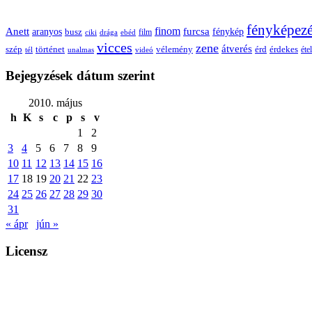
fényképez
Anett
finom
furcsa
fénykép
aranyos
busz
film
ciki
drága
ebéd
vicces
zene
átverés
szép
vélemény
érd
történet
érdekes
étel
tél
unalmas
videó
Bejegyzések dátum szerint
2010. május
h
K
s
c
p
s
v
1
2
3
4
5
6
7
8
9
10
11
12
13
14
15
16
17
18
19
20
21
22
23
24
25
26
27
28
29
30
31
« ápr
jún »
Licensz