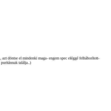
 azt döntse el mindenki maga- engem spec eléggé felháborított-
uritánnak találja..)