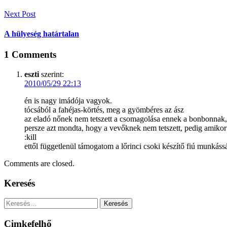
Next Post
A hülyeség határtalan
1
Comments
eszti
szerint:
2010/05/29 22:13
én is nagy imádója vagyok.
tócsából a fahéjas-körtés, meg a gyömbéres az ász
az eladó nőnek nem tetszett a csomagolása ennek a bonbonnak,
persze azt mondta, hogy a vevőknek nem tetszett, pedig amikor o
:kill
ettől függetlenül támogatom a lőrinci csoki készítő fiú munkáss
Comments are closed.
Keresés
Keresés:
Cimkefelhő