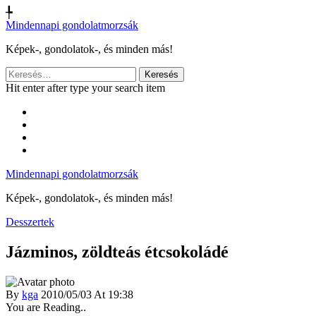
╄
Mindennapi gondolatmorzsák
Képek-, gondolatok-, és minden más!
Keresés:
Hit enter after type your search item
Mindennapi gondolatmorzsák
Képek-, gondolatok-, és minden más!
Desszertek
Jázminos, zöldteás étcsokoládé
By
kga
2010/05/03 At 19:38
You are Reading..