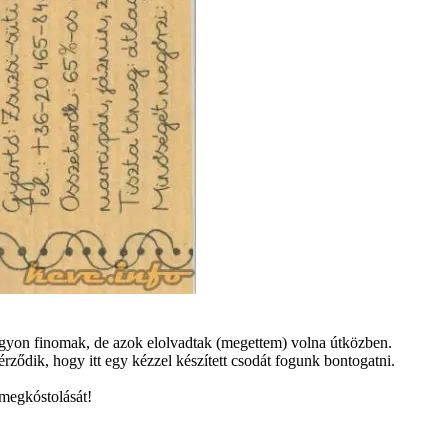
nagyon finomak, de azok elolvadtak (megettem) volna útközben.
érződik, hogy itt egy kézzel készített csodát fogunk bontogatni.
 megkóstolását!