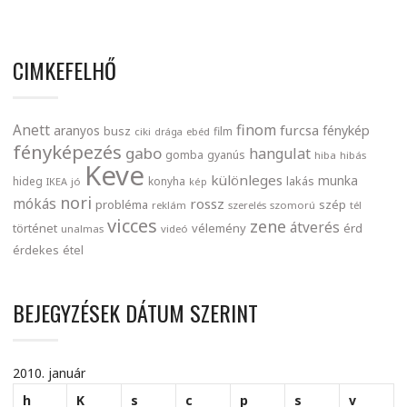
CIMKEFELHŐ
finom
Anett
furcsa
fénykép
aranyos
busz
film
ciki
drága
ebéd
fényképezés
gabo
hangulat
gomba
gyanús
hiba
hibás
Keve
különleges
munka
lakás
hideg
konyha
IKEA
jó
kép
nori
mókás
rossz
probléma
szép
reklám
szerelés
szomorú
tél
vicces
zene
átverés
történet
vélemény
érd
unalmas
videó
érdekes
étel
BEJEGYZÉSEK DÁTUM SZERINT
2010. január
h
K
s
c
p
s
v