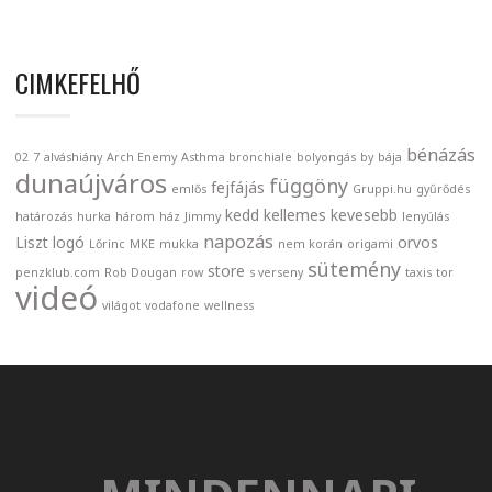
CIMKEFELHŐ
bénázás
02
7
alváshiány
Arch Enemy
Asthma bronchiale
bolyongás
by
bája
dunaújváros
függöny
fejfájás
emlős
Gruppi.hu
gyűrődés
kedd
kellemes
kevesebb
határozás
hurka
három
ház
Jimmy
lenyúlás
napozás
Liszt
logó
orvos
Lőrinc
MKE
mukka
nem korán
origami
sütemény
store
penzklub.com
Rob Dougan
row
s verseny
taxis
tor
videó
világot
vodafone
wellness