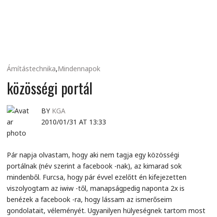
MINDENNAPI
GONDOLATMORZSÁK
Ámítástechnika
,
Mindennapok
közösségi portál
BY
KGA
2010/01/31 AT 13:33
Pár napja olvastam, hogy aki nem tagja egy közösségi
portálnak (név szerint a facebook -nak), az kimarad sok
mindenből. Furcsa, hogy pár évvel ezelőtt én kifejezetten
viszolyogtam az iwiw -től, manapságpedig naponta 2x is
benézek a facebook -ra, hogy lássam az ismerőseim
gondolatait, véleményét. Ugyanilyen hülyeségnek tartom most