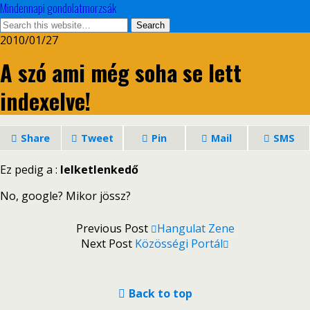
Mindennapi gondolatmorzsák
2010/01/27
A szó ami még soha se lett
indexelve!
Share
Tweet
Pin
Mail
SMS
Ez pedig a :
lelketlenkedő
No, google? Mikor jössz?
Previous Post
Hangulat Zene
Next Post
Közösségi Portál
Back to top