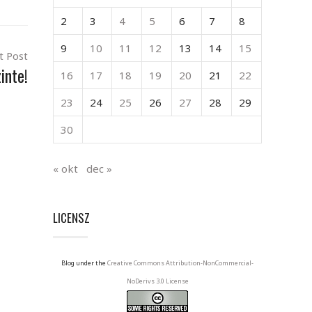
2
3
4
5
6
7
8
9
10
11
12
13
14
15
t Post
inte!
16
17
18
19
20
21
22
23
24
25
26
27
28
29
30
« okt
dec »
LICENSZ
Blog under the
Creative Commons Attribution-NonCommercial-
NoDerivs 3.0 License