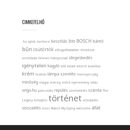
CIMKEFELHŐ
bio
BOSCH
beszólás
bántó
.hu
ajtók
berbere
bűn
csütörtök
elfogadhatatlan
elintézve
idegeskedés
enchilada
feleves
hiányoznak
igénytelen
kagyló
kifli
kihalt
kitöröl
kivetítve
krém
lámpa szerelés
lezárás
mennyország
minőség
mágia
méreg
mérő
nyeremény
oltás
origo.hu
repülés
számla
pancsolás
szemetelés
The
történet
Legacy
toloajtós
visszaadni
állat
visszaélés
vizes
Watch My Dying
welcome