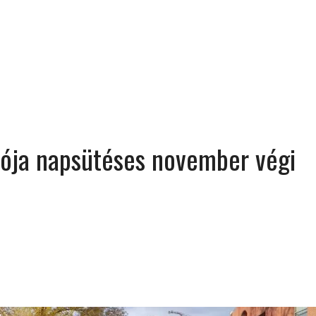
MINDENNAPI GONDOLATMORZSÁK
Képek-, gondolatok-, és minden más!
lója napsütéses november végi