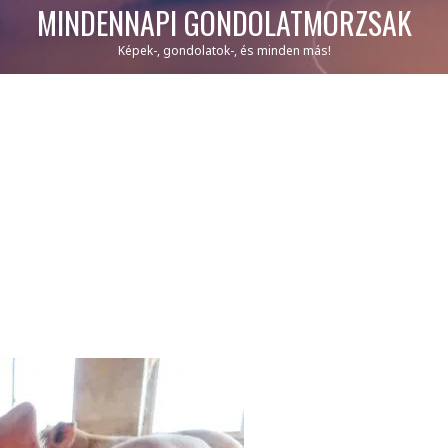
MINDENNAPI GONDOLATMORZSÁK
Képek-, gondolatok-, és minden más!