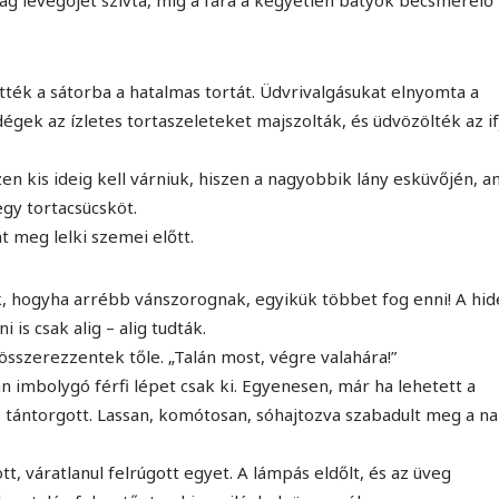
adság levegőjét szívta, míg a fara a kegyetlen bátyók becsmérelő
tték a sátorba a hatalmas tortát. Üdvrivalgásukat elnyomta a
égek az ízletes tortaszeleteket majszolták, és üdvözölték az if
en kis ideig kell várniuk, hiszen a nagyobbik lány esküvőjén, 
egy tortacsücsköt.
t meg lelki szemei előtt.
k, hogyha arrébb vánszorognak, egyikük többet fog enni! A hi
is csak alig – alig tudták.
 összerezzentek tőle. „Talán most, végre valahára!”
 imbolygó férfi lépet csak ki. Egyenesen, már ha lehetett a
 tántorgott. Lassan, komótosan, sóhajtozva szabadult meg a n
t, váratlanul felrúgott egyet. A lámpás eldőlt, és az üveg