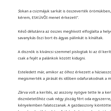
S
okan a csizmájuk sarkát is összeverték örömükben, 
kérem, ESKÜVŐI menet érkezett”.
Késő délutánra az összes meghívott elfoglalta a helyé
savanykás őszi bort és ágyas pálinkát is kínáltak.
A disznók is kíváncsi szemmel pislogtak ki az ól ker
csak a fejét a palánkok között kidugni.
Esteledett már, amikor az ólhoz érkezett a háziasszo
megismerték a járását és időben odafurakodnak a m
Z
árva volt a kerítés, az asszony nyögve tette le a k
disznóetetőhöz csak négy jószág fért oda egyszerre, 
kényelemben falatozzanak. A gazdasszony kiöntötte 