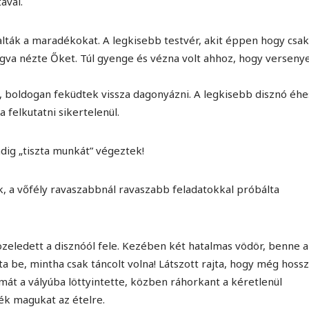
ával.
ták a maradékokat. A legkisebb testvér, akit éppen hogy csak
gva nézte Őket. Túl gyenge és vézna volt ahhoz, hogy verseny
l, boldogan feküdtek vissza dagonyázni. A legkisebb disznó éh
 felkutatni sikertelenül.
dig „tiszta munkát” végeztek!
ák, a vőfély ravaszabbnál ravaszabb feladatokkal próbálta
zeledett a disznóól fele. Kezében két hatalmas vödör, benne a
 be, mintha csak táncolt volna! Látszott rajta, hogy még hossz
lmát a vályúba löttyintette, közben ráhorkant a kéretlenül
ék magukat az ételre.