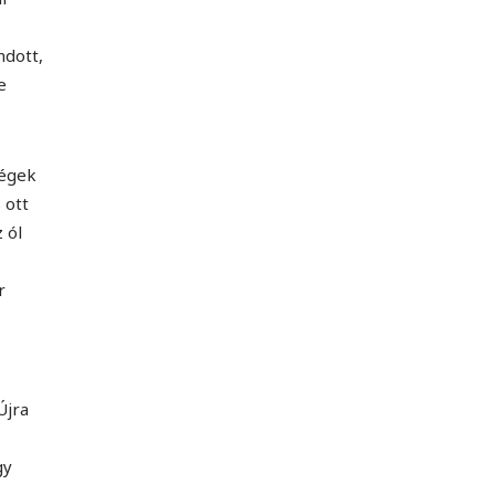
ndott,
e
dégek
 ott
 ól
r
Újra
gy