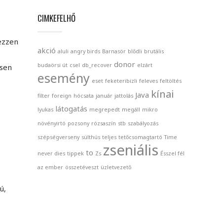
CIMKEFELHŐ
ezzen
akció
aluli
angry birds
Barnasör
blődli
brutális
donor
budaörsi út
csel
db_recover
elzárt
esen
esemény
eset
feketeribizli
feleves
feltöltés
kínai
Java
filter
foreign
hócsata
január
jattolás
látogatás
lyukas
megrepedt
megáll
mikro
növényirtó
pozsony
rózsaszín
stb
szabályozás
szépségverseny
sülthús
teljes
tetőcsomagtartó
Time
zseniális
to
never dies
tippek
Zs
Ésszel fél
az ember
összetéveszt
üzletvezető
ú,