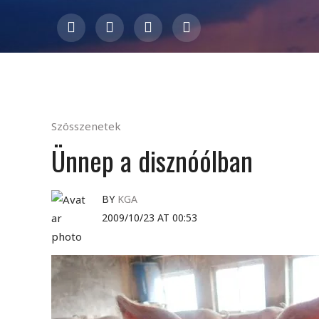
Szösszenetek
Ünnep a disznóólban
BY
KGA
2009/10/23 AT 00:53