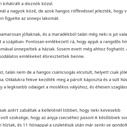
ihátrált a disznók közül.
nál a nagyok közé, de azok hangos röffenéssel jelezték, hogy v
yen figyelte az ünnepi lakomát.
hamarosan jóllaknak, és a maradékból talán még neki is jut vala
sát a szájában. Pontosan emlékezett rá, hogy apjuk a rangidős h
komával ünnepeltek a háziak. Sosem evett még ahhoz foghatót. 
csodálatos emlékeket ébresztettek benne.
t, talán nem de a hangos csámcsogás elcsitult, helyett csak jól
a. Oldalukra fekve kezdték meg a párolt káposzta és a sült hú
a legkisebb odaüget a moslékos vályúhoz, és éhesen szaglás
 csak azért zabáltak a kelleténél többet, hogy neki kevesebb
 volt szüksége, hogy az anyja csecséhez jusson! A későbbiek so
 híztak, és 11 hónappal a születésük után már senki se gondol