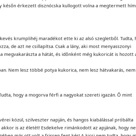
egy későn érkezett disznócska kullogott volna a megtermett hí
 kevés krumplihéj maradékot ette ki az alsó szegletből. Tudta,
za, de azt ne csillapítsa. Csak a lány, aki most menyasszonyi
ha megvakarászta a hátát, és időnként még kukoricát is hozott
ban. Nem lesz többé potya kukorica, nem lesz hátvakarás, nem 
 Tudta, hogy a mogorva férfi a nagyokat szereti igazán. Ő mint
tvérei közül, szilveszter napján, és hangos kiabálással próbálta
akkor is az életét! Esdekelve rimánkodott az apjának, hogy n
ében már ott volt a frissen fent kés! A kicsi nem tudta, hogy m