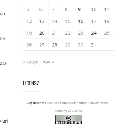
5
6
7
8
9
10
11
oda
12
13
14
15
16
17
18
19
20
21
22
23
24
25
llé
26
27
28
29
30
31
« szept
nov »
udta
LICENSZ
Blog under the
Creative Commons Attribution-NonCommercial-
NoDerivs 3.0 License
 úri