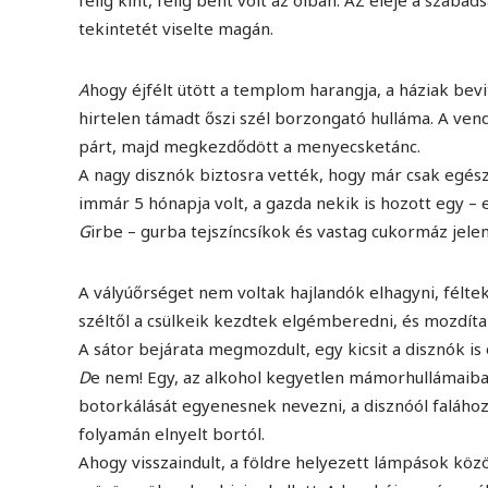
félig kint, félig bent volt az ólban. AZ eleje a szab
tekintetét viselte magán.
A
hogy éjfélt ütött a templom harangja, a háziak bevi
hirtelen támadt őszi szél borzongató hulláma. A vend
párt, majd megkezdődött a menyecsketánc.
A nagy disznók biztosra vették, hogy már csak egész
immár 5 hónapja volt, a gazda nekik is hozott egy – 
G
irbe – gurba tejszíncsíkok és vastag cukormáz jelen
A vályúőrséget nem voltak hajlandók elhagyni, félte
széltől a csülkeik kezdtek elgémberedni, és mozdítani 
A sátor bejárata megmozdult, egy kicsit a disznók is
D
e nem! Egy, az alkohol kegyetlen mámorhullámaiban
botorkálását egyenesnek nevezni, a disznóól falához
folyamán elnyelt bortól.
Ahogy visszaindult, a földre helyezett lámpások közöt