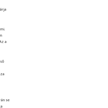
árja
mi.
ím
Az a
eső
s
sza
rán se
ta