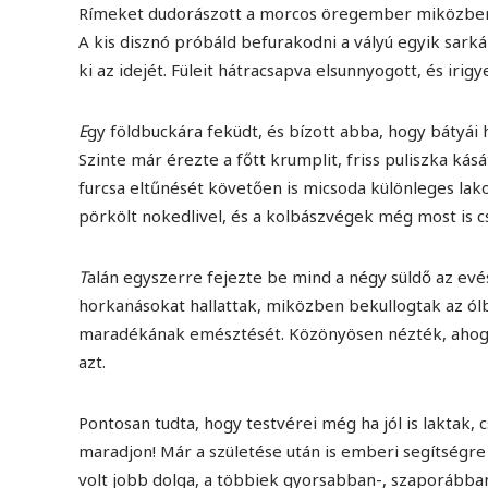
Rímeket dudorászott a morcos öregember miközben k
A kis disznó próbáld befurakodni a vályú egyik sarká
ki az idejét. Füleit hátracsapva elsunnyogott, és irig
E
gy földbuckára feküdt, és bízott abba, hogy bátyái 
Szinte már érezte a főtt krumplit, friss puliszka ká
furcsa eltűnését követően is micsoda különleges la
pörkölt nokedlivel, és a kolbászvégek még most is 
T
alán egyszerre fejezte be mind a négy süldő az evés
horkanásokat hallattak, miközben bekullogtak az ólb
maradékának emésztését. Közönyösen nézték, ahogy 
azt.
Pontosan tudta, hogy testvérei még ha jól is laktak,
maradjon! Már a születése után is emberi segítségre
volt jobb dolga, a többiek gyorsabban-, szaporábban