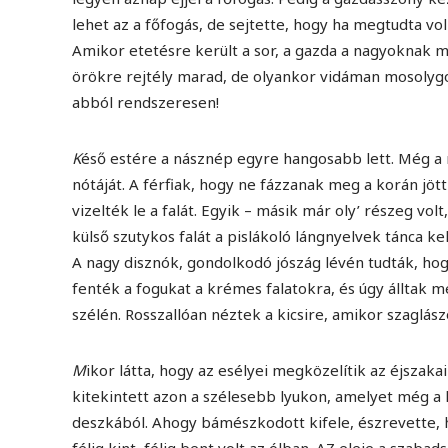
lehet az a főfogás, de sejtette, hogy ha megtudta vo
Amikor etetésre került a sor, a gazda a nagyoknak m
örökre rejtély marad, de olyankor vidáman mosolygot
abból rendszeresen!
K
éső estére a násznép egyre hangosabb lett. Még a 
nótáját. A férfiak, hogy ne fázzanak meg a korán jött
vizelték le a falát. Egyik – másik már oly’ részeg vo
külső szutykos falát a pislákoló lángnyelvek tánca kel
A nagy disznók, gondolkodó jószág lévén tudták, hog
fenték a fogukat a krémes falatokra, és úgy álltak m
szélén. Rosszallóan néztek a kicsire, amikor szaglász
M
ikor látta, hogy az esélyei megközelítik az éjszaka
kitekintett azon a szélesebb lyukon, amelyet még a 
deszkából. Ahogy bámészkodott kifele, észrevette, h