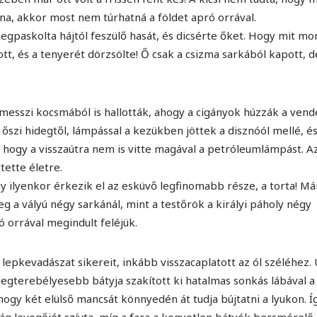
lna, akkor most nem túrhatná a földet apró orrával.
egpaskolta hájtól feszülő hasát, és dicsérte őket. Hogy mit mo
t, és a tenyerét dörzsölte! Ő csak a csizma sarkából kapott, d
messzi kocsmából is hallották, ahogy a cigányok húzzák a ven
 őszi hidegtől, lámpással a kezükben jöttek a disznóól mellé, és
lt, hogy a visszaútra nem is vitte magával a petróleumlámpást. Az
tette életre.
y ilyenkor érkezik el az esküvő legfinomabb része, a torta! Má
eg a vályú négy sarkánál, mint a testőrök a királyi páholy négy
ó orrával megindult feléjük.
i lepkevadászat sikereit, inkább visszacaplatott az ól széléhez. 
legterebélyesebb bátyja szakított ki hatalmas sonkás lábával a
ogy két elülső mancsát könnyedén át tudja bújtatni a lyukon. Í