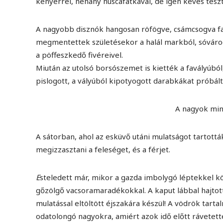
kenyérrel, néhány húscafatkával, de igen kevés tészt
A nagyobb disznók hangosan röfögve, csámcsogva fal
megmentettek születésekor a halál markból, sóváro
a pöffeszkedő fivéreivel.
Miután az utolsó borsószemet is kiették a favályúbó
pislogott, a vályúból kipotyogott darabkákat próbálta
A nagyok min
A sátorban, ahol az esküvő utáni mulatságot tartott
megizzasztani a feleséget, és a férjet.
E
steledett már, mikor a gazda imbolygó léptekkel kö
gőzölgő vacsoramaradékokkal. A kaput lábbal hajtotta
mulatással eltöltött éjszakára készül! A vödrök tarta
odatolongó nagyokra, amiért azok idő előtt rávetett