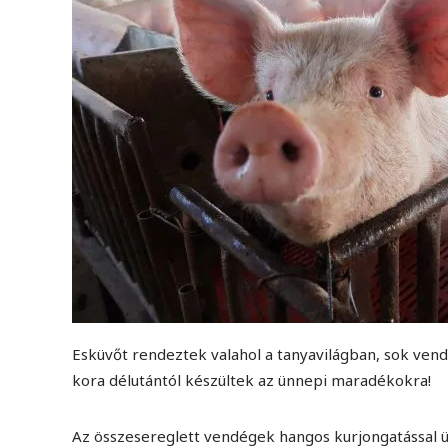
Esküvőt rendeztek valahol a tanyavilágban, sok ven
kora délutántól készültek az ünnepi maradékokra!
Az összesereglett vendégek hangos kurjongatással ün