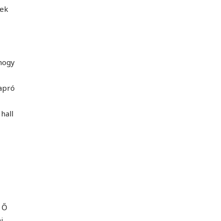
mek
 hogy
 apró
hall
e Ő
i