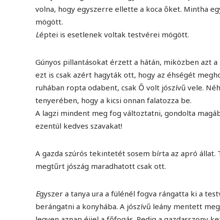
volna, hogy egyszerre ellette a koca őket. Mintha 
mögött.
L
éptei is esetlenek voltak testvérei mögött.
Gúnyos pillantásokat érzett a hátán, miközben azt a
ezt is csak azért hagyták ott, hogy az éhségét meghoz
ruhában ropta odabent, csak Ő volt jószívű vele. Né
tenyerében, hogy a kicsi onnan falatozza be.
A lagzi mindent meg fog változtatni, gondolta magá
ezentúl kedves szavakat!
A gazda szúrós tekintetét sosem bírta az apró állat.
megtűrt jószág maradhatott csak ott.
E
gyszer a tanya ura a fülénél fogva rángatta ki a tes
berángatni a konyhába. A jószívű leány mentett meg 
legyen aznap éjjel a főfogás. Pedig a gazdasszony kez