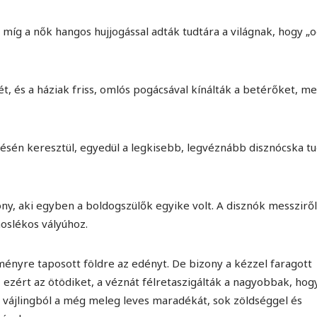
míg a nők hangos hujjogással adták tudtára a világnak, hogy „
t, és a háziak friss, omlós pogácsával kínálták a betérőket, me
ítésén keresztül, egyedül a legkisebb, legvéznább disznócska t
ny, aki egyben a boldogszülők egyike volt. A disznók messziről
oslékos vályúhoz.
eményre taposott földre az edényt. De bizony a kézzel faragott
ezért az ötödiket, a véznát félretaszigálták a nagyobbak, hogy
vájlingból a még meleg leves maradékát, sok zöldséggel és