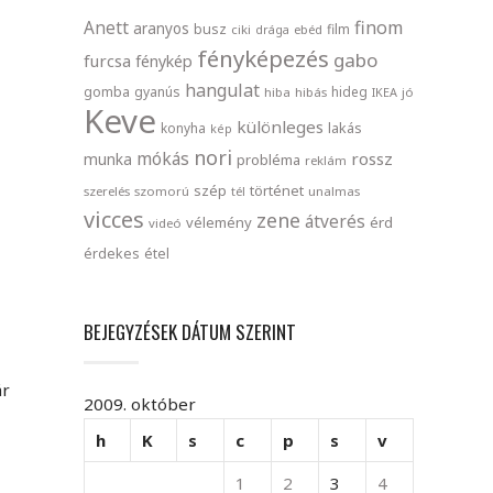
finom
Anett
aranyos
busz
film
ciki
drága
ebéd
fényképezés
gabo
furcsa
fénykép
hangulat
gomba
gyanús
hideg
hiba
hibás
IKEA
jó
Keve
különleges
lakás
konyha
kép
nori
mókás
rossz
munka
probléma
reklám
szép
történet
szerelés
szomorú
tél
unalmas
vicces
zene
átverés
vélemény
érd
videó
érdekes
étel
BEJEGYZÉSEK DÁTUM SZERINT
ár
2009. október
h
K
s
c
p
s
v
1
2
3
4