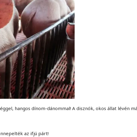
déggel, hangos dínom-dánommal! A disznók, okos állat lévén m
nepelték az ifjú párt!