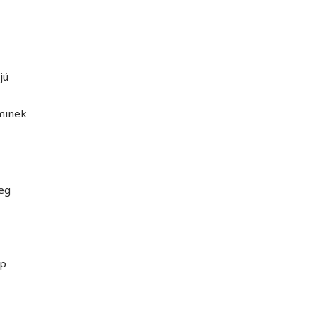
jú
aminek
deg
ap