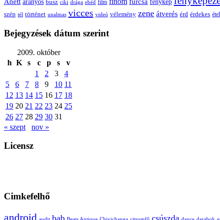
fényképez
Anett
finom
furcsa
fénykép
aranyos
busz
film
ciki
drága
ebéd
vicces
zene
átverés
szép
vélemény
érd
történet
érdekes
étel
tél
unalmas
videó
Bejegyzések dátum szerint
2009. október
h
K
s
c
p
s
v
1
2
3
4
5
6
7
8
9
10
11
12
13
14
15
16
17
18
19
20
21
22
23
24
25
26
27
28
29
30
31
« szept
nov »
Licensz
Cimkefelhő
android
bab
csúszda
audit
Beats Antique
Chivichanga
citromfű
dance
darabok
e