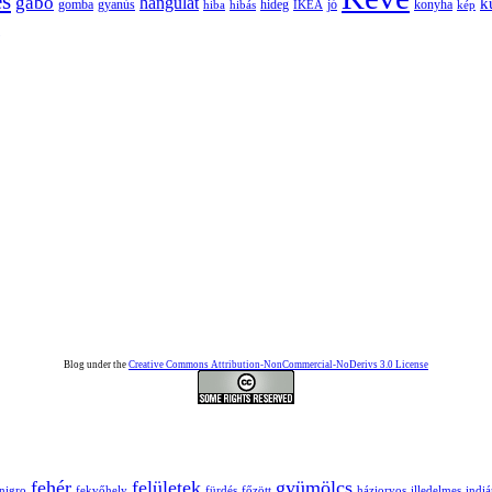
és
gabo
hangulat
k
gomba
gyanús
hiba
hibás
hideg
IKEA
jó
konyha
kép
Blog under the
Creative Commons Attribution-NonCommercial-NoDerivs 3.0 License
fehér
felületek
gyümölcs
nigro
fekvőhely
fürdés
főzött
háziorvos
illedelmes
indi