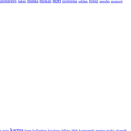
nori
ülönleges
mókás
rossz
munka
probléma
lakás
reklám
szerelés
szomorú
karma
án
iwiw
keret
kollagénes
kovászos
lelkész
lélek kommandó
mentor
mohó
olvassák