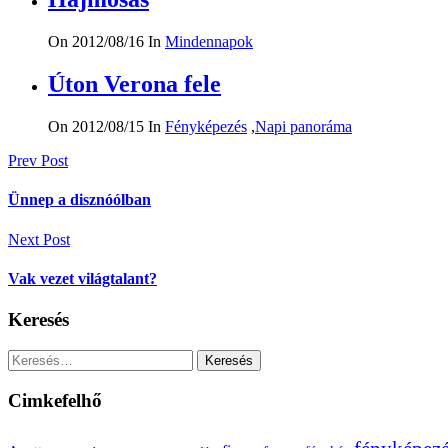
On 2012/08/16
In
Mindennapok
Úton Verona fele
On 2012/08/15
In
Fényképezés
,
Napi panoráma
Bejegyzés
Prev Post
navigáció
Ünnep a disznóólban
Next Post
Vak vezet világtalant?
Keresés
Keresés:
Cimkefelhő