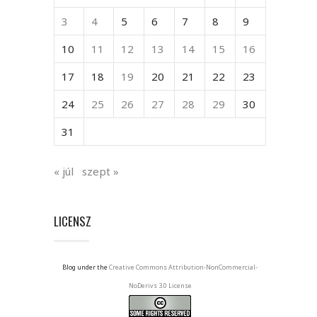
3
4
5
6
7
8
9
10
11
12
13
14
15
16
17
18
19
20
21
22
23
24
25
26
27
28
29
30
31
« júl
szept »
LICENSZ
Blog under the
Creative Commons Attribution-NonCommercial-
NoDerivs 3.0 License