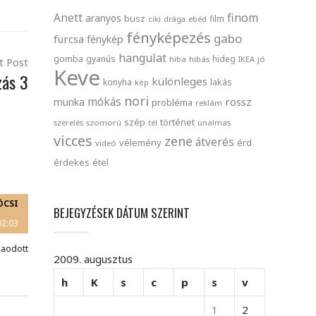
finom
Anett
aranyos
busz
film
ciki
drága
ebéd
fényképezés
gabo
furcsa
fénykép
hangulat
gomba
gyanús
hideg
hiba
hibás
IKEA
jó
t Post
Keve
zás 3
különleges
lakás
konyha
kép
nori
mókás
rossz
munka
probléma
reklám
szép
történet
szerelés
szomorú
tél
unalmas
vicces
zene
átverés
vélemény
érd
videó
érdekes
étel
ÖCSI
BEJEGYZÉSEK DÁTUM SZERINT
02:03
kaodott
2009. augusztus
h
K
s
c
p
s
v
1
2