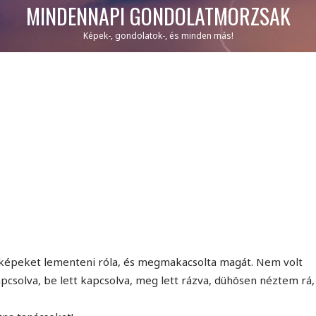
MINDENNAPI GONDOLATMORZSÁK
Képek-, gondolatok-, és minden más!
képeket lementeni róla, és megmakacsolta magát. Nem volt
pcsolva, be lett kapcsolva, meg lett rázva, dühösen néztem rá,