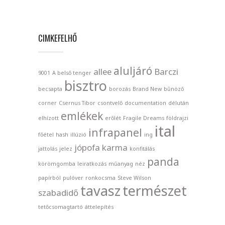
CIMKEFELHŐ
aluljáró
allee
Barczi
9001
A belső tenger
bisztro
becsapta
borozás
Brand New
bűnöző
corner
Csernus Tibor
csontvelő
documentation
délután
emlékek
elhízott
erőlét
Fragile Dreams
földrajzi
ital
infrapanel
főétel
hash
illúzió
ing
jópofa
karma
jattolás
jelez
konfitálás
panda
körömgomba
leiratkozás
műanyag
néz
papírból
pulóver
ronkocsma
Steve Wilson
tavasz
természet
szabadidő
tetőcsomagtartó
áttelepítés