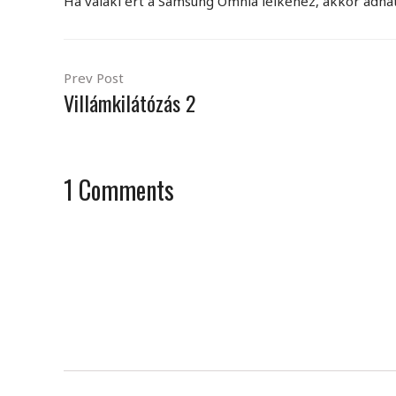
Ha valaki ért a Samsung Omnia lelkéhez, akkor adha
Prev Post
Villámkilátózás 2
1
Comments