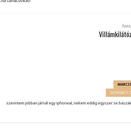
tna tanácsokat!
Nex
Villámkilátó
MARCI
2009/08/11 
szerintem jobban járnál egy iphoneal, nekem eddig egyszer se basza