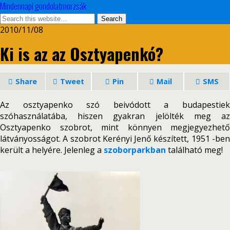
Mindennapi gondolatmorzsák
2010/11/08
Ki is az az Osztyapenkó?
Share
Tweet
Pin
Mail
SMS
Az osztyapenko szó beivódott a budapestiek
szóhasználatába, hiszen gyakran jelölték meg az
Osztyapenko szobrot, mint könnyen megjegyezhető
látványosságot. A szobrot Kerényi Jenő készített, 1951 -ben
került a helyére. Jelenleg a
szoborparkban
található meg!