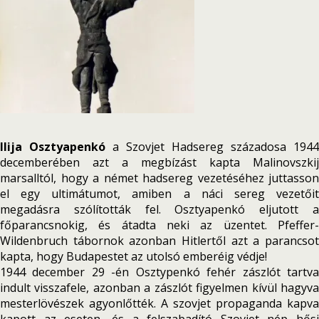
Ilija Osztyapenkó
a Szovjet Hadsereg századosa 1944
decemberében azt a megbízást kapta Malinovszkij
marsalltól, hogy a német hadsereg vezetéséhez juttasson
el egy ultimátumot, amiben a náci sereg vezetőit
megadásra szólították fel. Osztyapenkó eljutott a
főparancsnokig, és átadta neki az üzentet. Pfeffer-
Wildenbruch tábornok azonban Hitlertől azt a parancsot
kapta, hogy Budapestet az utolsó emberéig védje!
1944 december 29 -én Osztypenkó fehér zászlót tartva
indult visszafele, azonban a zászlót figyelmen kívül hagyva
mesterlövészek agyonlőtték. A szovjet propaganda kapva