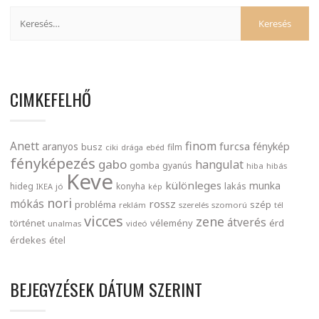
CIMKEFELHŐ
finom
Anett
furcsa
fénykép
aranyos
busz
film
ciki
drága
ebéd
fényképezés
gabo
hangulat
gomba
gyanús
hiba
hibás
Keve
különleges
munka
lakás
hideg
konyha
IKEA
jó
kép
nori
mókás
rossz
probléma
szép
reklám
szerelés
szomorú
tél
vicces
zene
átverés
történet
vélemény
érd
unalmas
videó
érdekes
étel
BEJEGYZÉSEK DÁTUM SZERINT