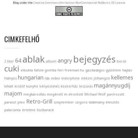
Blog under the
Creative Commons Attribution-NonCommercial-NoDerivs 3.0 License
CIMKEFELHŐ
ablak
bejegyzés
64
angry
2 liter
album
borsó
cuki
elbukta
fafüle gomba
feri
freemail.hu
gazdaságos
gyűlölöm
hajtás
hungarian
kellemes
hiányos
ida
index
indorphine
intézni
jólhangzó
magánnyugdíj
kihalt
kristóf
kunyhó
kényeztetés
közkórház
leszúrás
majom
megkárosítás
megérett
m elrontott
Michael Wolf
panírozott
Retro-Grill
paraszt
pleo
szeptember
szigorú
találmány
élesztős
palacsinta
értelme
őszibarack