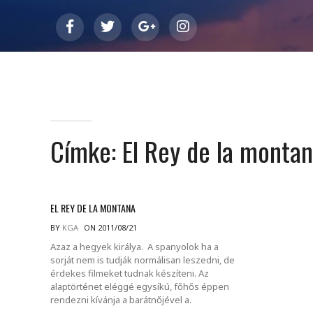
Címke:
El Rey de la monta
EL REY DE LA MONTANA
BY
KGA
ON 2011/08/21
Azaz a hegyek királya. A spanyolok ha a
sorját nem is tudják normálisan leszedni, de
érdekes filmeket tudnak készíteni. Az
alaptörténet eléggé egysíkú, főhős éppen
rendezni kívánja a barátnőjével a.