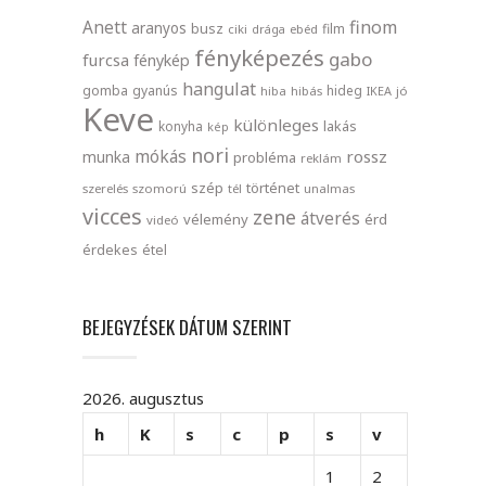
finom
Anett
aranyos
busz
film
ciki
drága
ebéd
fényképezés
gabo
furcsa
fénykép
hangulat
gomba
gyanús
hideg
hiba
hibás
IKEA
jó
Keve
különleges
lakás
konyha
kép
nori
mókás
rossz
munka
probléma
reklám
szép
történet
szerelés
szomorú
tél
unalmas
vicces
zene
átverés
vélemény
érd
videó
érdekes
étel
BEJEGYZÉSEK DÁTUM SZERINT
2026. augusztus
h
K
s
c
p
s
v
1
2