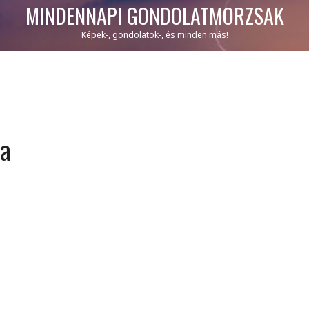
MINDENNAPI GONDOLATMORZSÁK
Képek-, gondolatok-, és minden más!
na