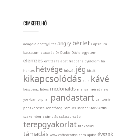
CIMKEFELHŐ
bérlet
angry
adagoló
adatgyűjtés
Capsicum
baccatum
csavarás
Dr Dudás
Dávid
egyetem
elemzés
entitás
feladat
frappáns
gyűlölöm
ha
hétvége
jég
hentes
húsvét
kicsit
kikapcsolódás
kávé
kulo
mcdonalds
készpénz
lábos
menza
méret
new
pandastart
yorkban
orphan
pantomim
pénzkeresési lehetőség
Samuel Barber
Stark Attila
szakember
számolás
százszorszép
terepgyakorlat
titokzokni
támadás
évszak
www.caffedrottya.com
ájulás