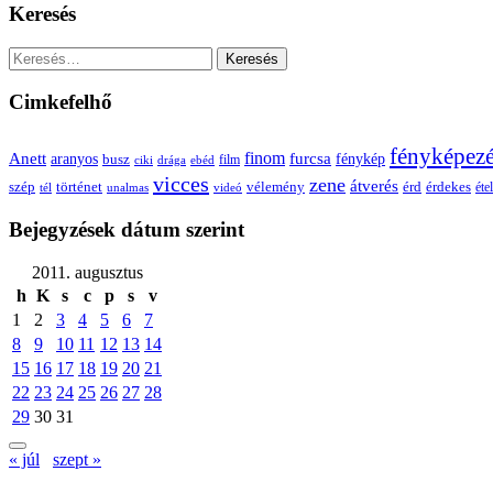
Keresés
Keresés:
Cimkefelhő
fényképez
Anett
finom
furcsa
fénykép
aranyos
busz
film
ciki
drága
ebéd
vicces
zene
átverés
szép
vélemény
érd
történet
érdekes
étel
tél
unalmas
videó
Bejegyzések dátum szerint
2011. augusztus
h
K
s
c
p
s
v
1
2
3
4
5
6
7
8
9
10
11
12
13
14
15
16
17
18
19
20
21
22
23
24
25
26
27
28
29
30
31
« júl
szept »