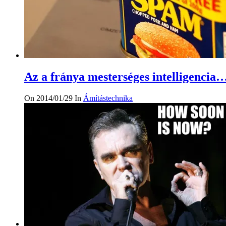
Az a fránya mesterséges intelligencia
On 2014/01/29
In
Ámítástechnika