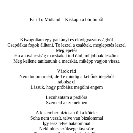
Fair To Midland – Kiskapu a börtönből
Kiszagoltam egy patkányt és elővigyázatosságból
Csapdákat fogok állítani, Te leszel a csalétek, meglepetés leszel
Meglepetés
Ha a kíváncsiság macskákat tud ölni, mi jobbak leszünk
Meg kellene tanítanunk a macskát, miképp vágjon vissza
Várok rád
Nem tudom miért, de Te mindig a kettőnk idejéből
rabolsz el
Lássuk, hogy próbálsz megölni engem
Lezuhantam a padlóra
Szemeid a szemeimen
A kis ember biztosan üli a kötelet
Soha nem veszít, telve van bizalommal
Így lesz telve hatalommal
Neki nincs szüksége távcsőre