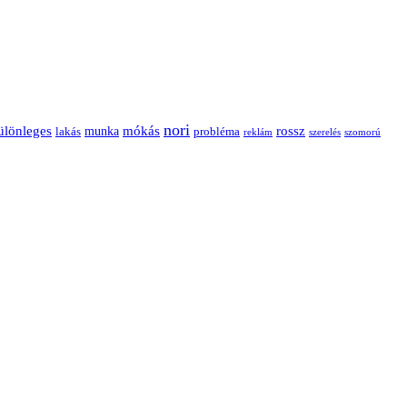
nori
ülönleges
mókás
rossz
munka
probléma
lakás
reklám
szerelés
szomorú