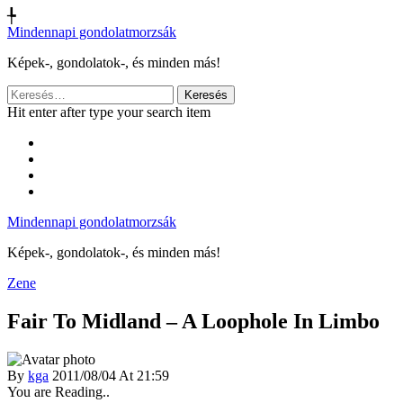
╄
Mindennapi gondolatmorzsák
Képek-, gondolatok-, és minden más!
Keresés:
Hit enter after type your search item
Mindennapi gondolatmorzsák
Képek-, gondolatok-, és minden más!
Zene
Fair To Midland – A Loophole In Limbo
By
kga
2011/08/04 At 21:59
You are Reading..