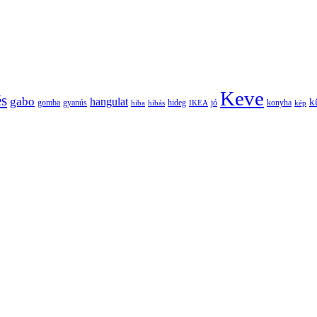
Keve
és
gabo
hangulat
k
gomba
gyanús
hiba
hibás
hideg
IKEA
jó
konyha
kép