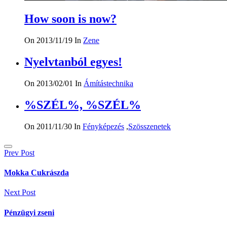
How soon is now?
On 2013/11/19
In
Zene
Nyelvtanból egyes!
On 2013/02/01
In
Ámítástechnika
%SZÉL%, %SZÉL%
On 2011/11/30
In
Fényképezés
,
Szösszenetek
Bejegyzés
Prev Post
navigáció
Mokka Cukrászda
Next Post
Pénzügyi zseni