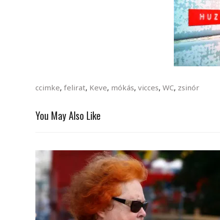
ccimke
,
felirat
,
Keve
,
mókás
,
vicces
,
WC
,
zsinór
You May Also Like