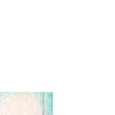
MINDENNAPI GONDOLATMORZSÁK
Képek-, gondolatok-, és minden más!