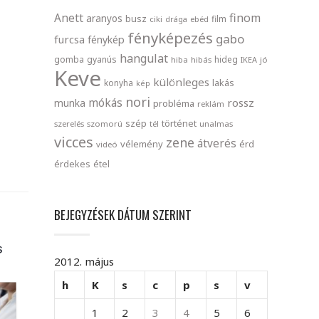
finom
Anett
aranyos
busz
film
ciki
drága
ebéd
fényképezés
gabo
furcsa
fénykép
hangulat
gomba
gyanús
hideg
hiba
hibás
IKEA
jó
Keve
különleges
lakás
konyha
kép
nori
mókás
rossz
munka
probléma
reklám
szép
történet
szerelés
szomorú
tél
unalmas
vicces
zene
átverés
vélemény
érd
videó
érdekes
étel
BEJEGYZÉSEK DÁTUM SZERINT
2012. május
h
K
s
c
p
s
v
1
2
3
4
5
6