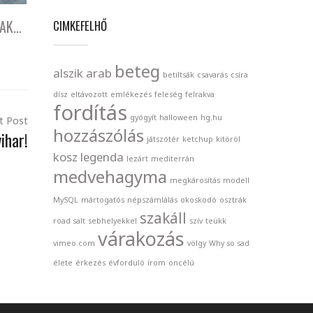
SAK…
CIMKEFELHŐ
beteg
alszik
arab
betiltsák
csavarás
csíra
dísz
eltávozott
emlékezés
feleség
felrakva
fordítás
gyógyít
halloween
hg.hu
t Post
hozzászólás
ihar!
játszótér
ketchup
kitöröl
kosz
legenda
lezárt
mediterrán
medvehagyma
megkárosítás
modell
MySQL
mártogatós
népszámlálás
okoskodó
osztrák
szakáll
road salt
sebhelyekkel
szív
teükk
várakozás
vimeo.com
völgy
Why so sad
élete
érkezés
évforduló
írom
öncélú