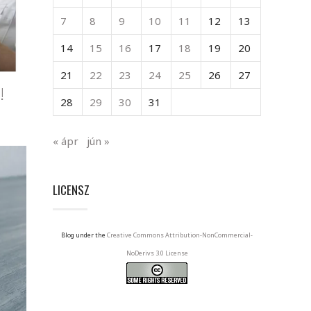
7
8
9
10
11
12
13
14
15
16
17
18
19
20
21
22
23
24
25
26
27
!
28
29
30
31
« ápr
jún »
LICENSZ
Blog under the
Creative Commons Attribution-NonCommercial-
NoDerivs 3.0 License