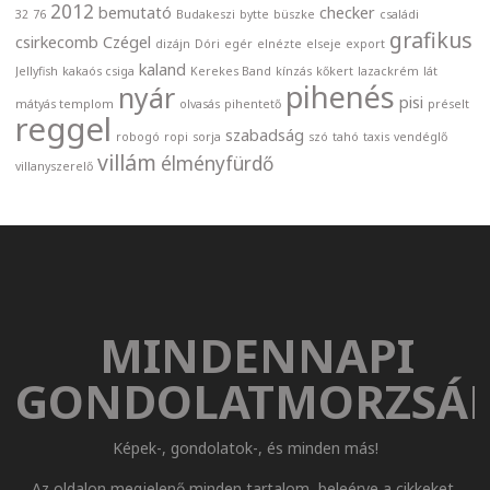
2012
bemutató
checker
32
76
Budakeszi
bytte
büszke
családi
grafikus
csirkecomb
Czégel
dizájn
Dóri
egér
elnézte
elseje
export
kaland
Jellyfish
kakaós csiga
Kerekes Band
kínzás
kőkert
lazackrém
lát
pihenés
nyár
pisi
mátyás templom
olvasás
pihentető
préselt
reggel
szabadság
robogó
ropi
sorja
szó
tahó
taxis
vendéglő
villám
élményfürdő
villanyszerelő
MINDENNAPI
GONDOLATMORZSÁ
Képek-, gondolatok-, és minden más!
Az oldalon megjelenő minden tartalom, beleérve a cikkeket,