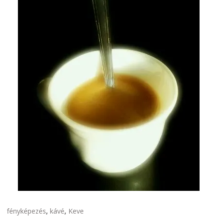
fényképezés
,
kávé
,
Keve