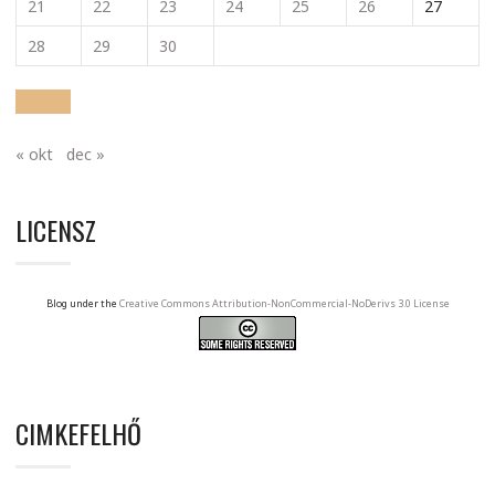
21
22
23
24
25
26
27
28
29
30
« okt
dec »
LICENSZ
Blog under the
Creative Commons Attribution-NonCommercial-NoDerivs 3.0 License
CIMKEFELHŐ