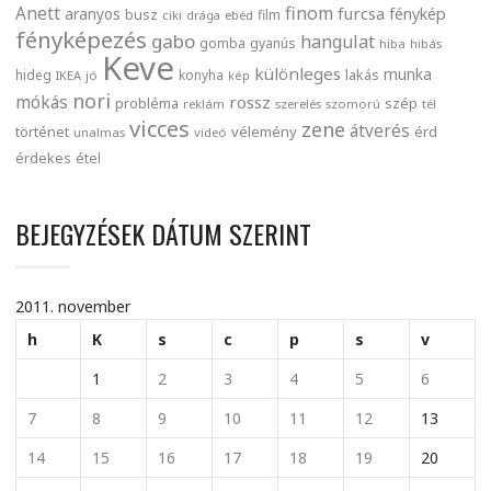
finom
Anett
furcsa
fénykép
aranyos
busz
film
ciki
drága
ebéd
fényképezés
gabo
hangulat
gomba
gyanús
hiba
hibás
Keve
különleges
munka
lakás
hideg
konyha
IKEA
jó
kép
nori
mókás
rossz
probléma
szép
reklám
szerelés
szomorú
tél
vicces
zene
átverés
történet
vélemény
érd
unalmas
videó
érdekes
étel
BEJEGYZÉSEK DÁTUM SZERINT
2011. november
h
K
s
c
p
s
v
1
2
3
4
5
6
7
8
9
10
11
12
13
14
15
16
17
18
19
20