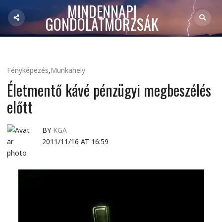
MINDENNAPI
GONDOLATMORZSÁK
Fényképezés
,
Munkahely
Életmentő kávé pénzügyi megbeszélés
előtt
BY
KGA
2011/11/16 AT 16:59