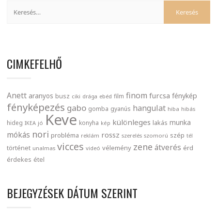
CIMKEFELHŐ
finom
Anett
furcsa
fénykép
aranyos
busz
film
ciki
drága
ebéd
fényképezés
gabo
hangulat
gomba
gyanús
hiba
hibás
Keve
különleges
munka
lakás
hideg
konyha
IKEA
jó
kép
nori
mókás
rossz
probléma
szép
reklám
szerelés
szomorú
tél
vicces
zene
átverés
történet
vélemény
érd
unalmas
videó
érdekes
étel
BEJEGYZÉSEK DÁTUM SZERINT