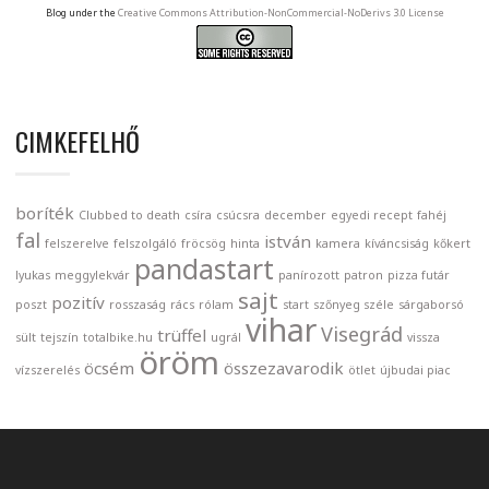
Blog under the
Creative Commons Attribution-NonCommercial-NoDerivs 3.0 License
CIMKEFELHŐ
boríték
Clubbed to death
csíra
csúcsra
december
egyedi recept
fahéj
fal
istván
felszerelve
felszolgáló
fröcsög
hinta
kamera
kíváncsiság
kőkert
pandastart
lyukas
meggylekvár
panírozott
patron
pizza futár
sajt
pozitív
poszt
rosszaság
rács
rólam
start
szőnyeg széle
sárgaborsó
vihar
Visegrád
trüffel
sült
tejszín
totalbike.hu
ugrál
vissza
öröm
öcsém
összezavarodik
vízszerelés
ötlet
újbudai piac