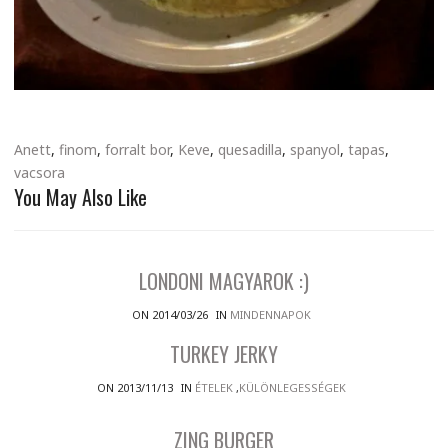
Anett
,
finom
,
forralt bor
,
Keve
,
quesadilla
,
spanyol
,
tapas
,
vacsora
You May Also Like
LONDONI MAGYAROK :)
ON 2014/03/26
IN
MINDENNAPOK
TURKEY JERKY
ON 2013/11/13
IN
ÉTELEK
,
KÜLÖNLEGESSÉGEK
ZING BURGER