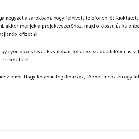
rga négyzet a sarokban), hogy felhívott telefonon, és kioktatott
ni, akkor menjek a projektvezetőhöz, majd ő kioszt. És különbe
jlandó kifizetni!
y ilyen vicces levél. És valóban, lehetne ezt ebédidőben is kül
 érthetetlen!
dok lenni. Hogy finoman fogalmazzak, többet tudok én egy át