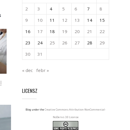
2
3
4
5
6
7
8
9
10
11
12
13
14
15
16
17
18
19
20
21
22
23
24
25
26
27
28
29
30
31
« dec
febr »
!
LICENSZ
Blog under the
Creative Commons Attribution-NonCommercial-
NoDerivs 3.0 License