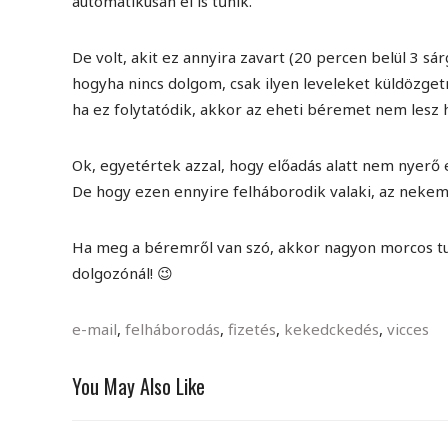
automatikusan el is tűnik.
De volt, akit ez annyira zavart (20 percen belül 3 sá
hogyha nincs dolgom, csak ilyen leveleket küldözget
ha ez folytatódik, akkor az eheti béremet nem lesz ha
Ok, egyetértek azzal, hogy előadás alatt nem nyerő eg
De hogy ezen ennyire felháborodik valaki, az nekem
Ha meg a béremről van szó, akkor nagyon morcos tu
dolgozónál! 😉
e-mail
,
felháborodás
,
fizetés
,
kekedckedés
,
vicces
You May Also Like