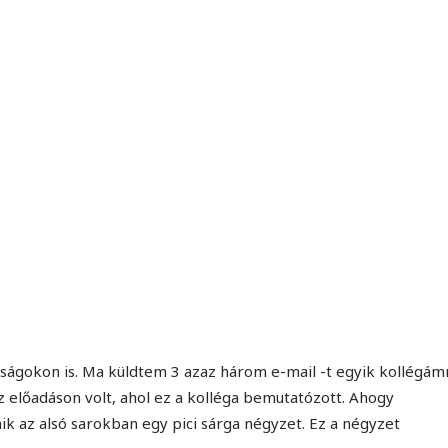
MINDENNAPI GONDOLATMORZSÁK
Képek-, gondolatok-, és minden más!
ságokon is. Ma küldtem 3 azaz három e-mail -t egyik kollégám
előadáson volt, ahol ez a kolléga bemutatózott. Ahogy
k az alsó sarokban egy pici sárga négyzet. Ez a négyzet