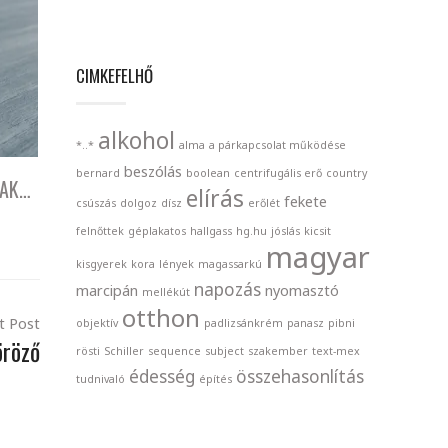
CIMKEFELHŐ
alkohol
*..*
alma
a párkapcsolat működése
beszólás
bernard
boolean
centrifugális erő
country
SAK…
elírás
fekete
csúszás
dolgoz
dísz
erőlét
felnőttek
géplakatos
hallgass
hg.hu
jóslás
kicsit
magyar
kisgyerek
kora
lények
magassarkú
napozás
marcipán
nyomasztó
mellékút
otthon
t Post
objektív
padlizsánkrém
panasz
pibni
öröző
rösti
Schiller
sequence
subject
szakember
text-mex
édesség
összehasonlítás
tudnivaló
építés