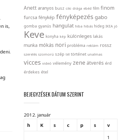
finom
Anett
aranyos
busz
film
ciki
drága
ebéd
fényképezés
gabo
furcsa
fénykép
,
hangulat
n is,
gomba
gyanús
hideg
hiba
hibás
IKEA
jó
Keve
különleges
lakás
konyha
kép
nori
mókás
rossz
munka
probléma
reklám
deni.
szép
történet
szerelés
szomorú
tél
unalmas
vicces
zene
átverés
vélemény
érd
videó
érdekes
étel
lag
BEJEGYZÉSEK DÁTUM SZERINT
2012. január
h
K
s
c
p
s
v
1