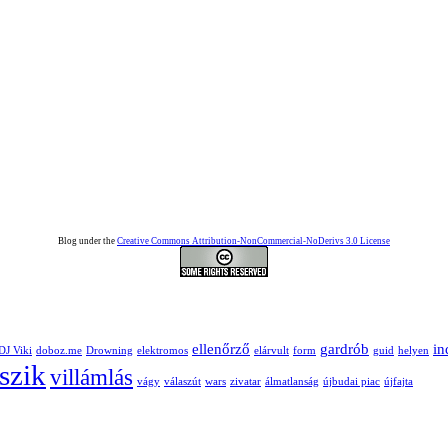
Blog under the
Creative Commons Attribution-NonCommercial-NoDerivs 3.0 License
ellenőrző
gardrób
in
DJ Viki
doboz.me
Drowning
elektromos
elárvult
form
guid
helyen
tszik
villámlás
vágy
válaszút
wars
zivatar
álmatlanság
újbudai piac
újfajta