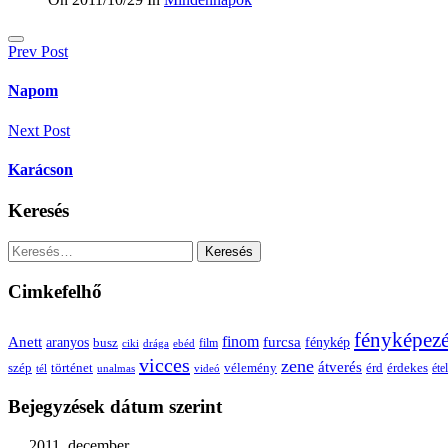
Bejegyzés
Prev Post
navigáció
Napom
Next Post
Karácson
Keresés
Keresés:
Cimkefelhő
fényképez
Anett
finom
furcsa
fénykép
aranyos
busz
film
ciki
drága
ebéd
vicces
zene
átverés
szép
vélemény
érd
történet
érdekes
étel
tél
unalmas
videó
Bejegyzések dátum szerint
2011. december