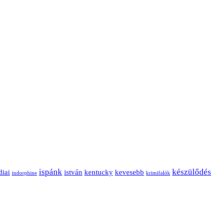
ispánk
készülődés
diai
istván
kentucky
kevesebb
indorphine
krimifalók