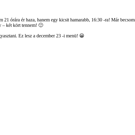
21 órára ér haza, hanem egy kicsit hamarabb, 16:30 -ra! Már becsomag
y – két kört tennem! 🙂
gyasztani. Ez lesz a december 23 -i menü! 😀