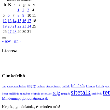
h
K
s
c
p
s
v
1
2
3
4
5
6
7
8
9
10
11
12
13
14
15
16
17
18
19
20
21
22
23
24
25
26
27
28
29
30
31
« nov
jan »
Licensz
Cimkefelhő
bénázás
angry
.hu
a lány és a farkas
balfasz
bizonyítvány
Buffalo
Chrome
Csóványos
te
sitetalk
rajz
köret
mellékút
numvber
népirtás
polonaise
rettegés
szakértői
Mindennapi gondolatmorzsák
Képek-, gondolatok-, és minden más!