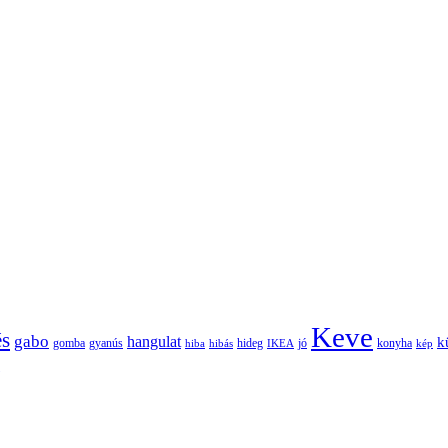
Keve
és
gabo
hangulat
k
gomba
gyanús
hiba
hibás
hideg
IKEA
jó
konyha
kép