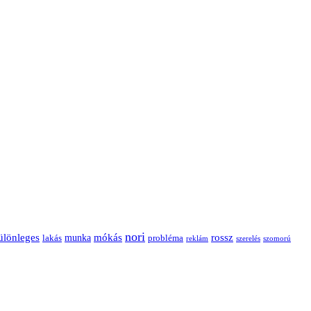
nori
ülönleges
mókás
rossz
munka
probléma
lakás
reklám
szerelés
szomorú