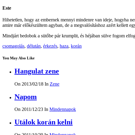
Este
Hihetetlen, hogy az embernek mennyi mindenre van ideje, hogyha nem 
amire már előkészültem agyban, de a megvalósításhoz azért kellett eg
Mindjárt bedobok a sütőbe pár krumplit, és héjában sülve fogom elfo
csomagolás
,
délután
,
érkezés
,
haza
,
korán
You May Also Like
Hangulat zene
On 2013/02/18
In
Zene
Napom
On 2011/12/23
In
Mindennapok
Utálok korán kelni
On 2011/10/29
In
Mindennapok