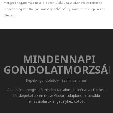
plakát
mérgező
nagymamája
novella
olcsón
pályaudvar
Párizs
relaxálás
szivárvány
rendetlenség
Rob Dougan
szabvány
szobor
thrash
építkezés
ültettem
MINDENNAPI
GONDOLATMORZSÁ
Képek-, gondolatok-, és minden más!
Az oldalon megjelenő minden tartalom, beleérve a cikkeket,
fényképeket az én (Keve Gábor) tulajdonom. további
felhasználásuk engedélyhez kötött!