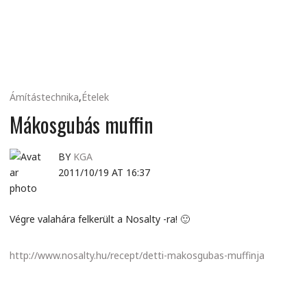
MINDENNAPI
GONDOLATMORZSÁK
Ámítástechnika
,
Ételek
Mákosgubás muffin
BY
KGA
2011/10/19 AT 16:37
Végre valahára felkerült a Nosalty -ra! 🙂
http://www.nosalty.hu/recept/detti-makosgubas-muffinja