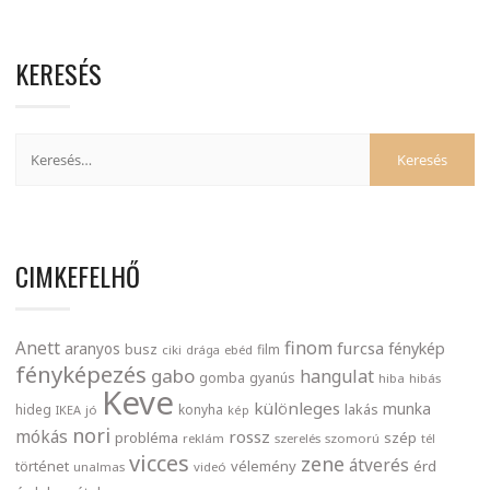
KERESÉS
CIMKEFELHŐ
finom
Anett
furcsa
fénykép
aranyos
busz
film
ciki
drága
ebéd
fényképezés
gabo
hangulat
gomba
gyanús
hiba
hibás
Keve
különleges
munka
lakás
hideg
konyha
IKEA
jó
kép
nori
mókás
rossz
probléma
szép
reklám
szerelés
szomorú
tél
vicces
zene
átverés
történet
vélemény
érd
unalmas
videó