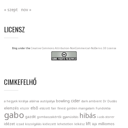
« szept
nov »
LICENSZ
Blog under the
Creative Commons Attribution-NonCommercial-NoDerivs 3.0 License
CIMKEFELHŐ
cider
bowling
a hegyek királya
aláírva
autópálya
dark ambient
Dr Dudás
első
elemzés
elszór
elázott
fair
finest golden mangalam
Fundoklia
gabo
hibás
gazdit
gombaszakértői
gyanúsítás
i-usb-storer
lift
idézet
milliomos
izzad
kiszolgálás
kiélezett
lehetetlen
lelkész
lájk